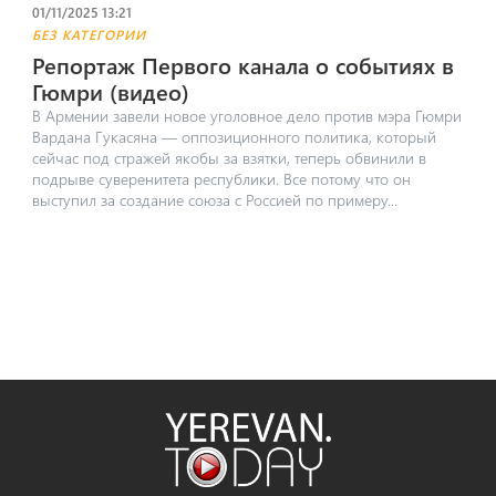
01/11/2025 13:21
БЕЗ КАТЕГОРИИ
Репортаж Первого канала о событиях в
Гюмри (видео)
В Армении завели новое уголовное дело против мэра Гюмри
Вардана Гукасяна — оппозиционного политика, который
сейчас под стражей якобы за взятки, теперь обвинили в
подрыве суверенитета республики. Все потому что он
выступил за создание союза с Россией по примеру...