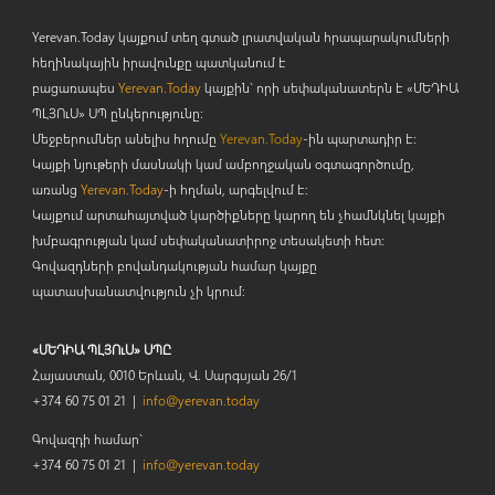
Yerevan.Today կայքում տեղ գտած լրատվական հրապարակումների
հեղինակային իրավունքը պատկանում է
բացառապես
Yerevan.Today
կայքին` որի սեփականատերն է «ՄԵԴԻԱ
ՊԼՅՈ
ւ
Ս» ՍՊ ընկերությունը։
Մեջբերումներ անելիս հղումը
Yerevan.Today
-ին պարտադիր է:
Կայքի նյութերի մասնակի կամ ամբողջական օգտագործումը,
առանց
Yerevan.Today
-ի հղման, արգելվում է:
Կայքում արտահայտված կարծիքները կարող են չհամնկնել կայքի
խմբագրության կամ սեփականատիրոջ տեսակետի հետ:
Գովազդների բովանդակության համար կայքը
պատասխանատվություն չի կրում:
«ՄԵԴԻԱ ՊԼՅՈւՍ» ՍՊԸ
Հայաստան, 0010 Երևան, Վ. Սարգսյան 26/1
+374 60 75 01 21 |
info@yerevan.today
Գովազդի համար`
+374 60 75 01 21 |
info@yerevan.today