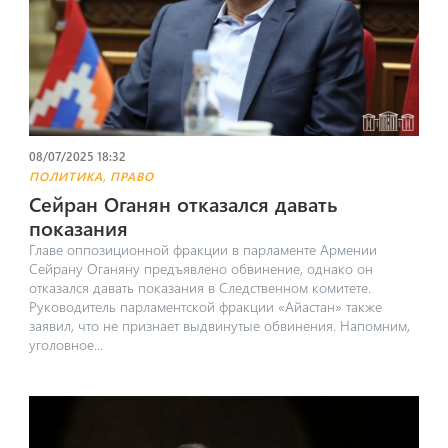
08/07/2025 18:32
,
ПОЛИТИКА
ПРАВО
Сейран Оганян отказался давать
показания
Главе оппозиционной фракции в парламенте Армении
Сейрану Оганяну предъявлено обвинение, однако он
отказался давать показания в Следственном комитете.
Руководитель парламентской фракции «Айастан» также
заявил, что не признает выдвинутые обвинения. Напомним,
уголовное...