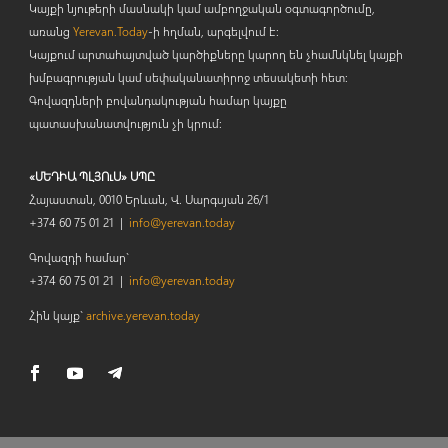
Կայքի նյութերի մասնակի կամ ամբողջական օգտագործումը,
առանց
Yerevan.Today
-ի հղման, արգելվում է:
Կայքում արտահայտված կարծիքները կարող են չհամնկնել կայքի
խմբագրության կամ սեփականատիրոջ տեսակետի հետ:
Գովազդների բովանդակության համար կայքը
պատասխանատվություն չի կրում:
«ՄԵԴԻԱ ՊԼՅՈւՍ» ՍՊԸ
Հայաստան, 0010 Երևան, Վ. Սարգսյան 26/1
+374 60 75 01 21 |
info@yerevan.today
Գովազդի համար`
+374 60 75 01 21 |
info@yerevan.today
Հին կայք`
archive.yerevan.today