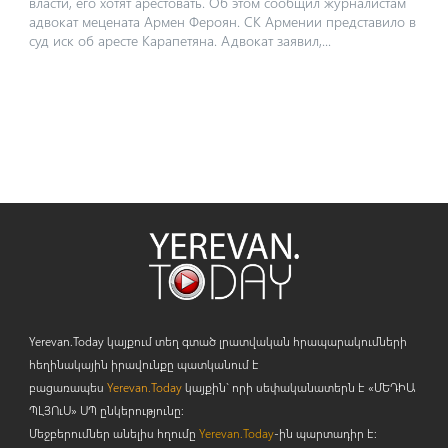
власти, его хотят арестовать. Об этом сообщил журналистам
адвокат мецената Армен Фероян. СК Армении представило в
суд иск об аресте Карапетяна. Адвокат заявил,...
Yerevan.Today կայքում տեղ գտած լրատվական հրապարակումների
հեղինակային իրավունքը պատկանում է
բացառապես
Yerevan.Today
կայքին` որի սեփականատերն է «ՄԵԴԻԱ
ՊԼՅՈ
ւ
Ս» ՍՊ ընկերությունը։
Մեջբերումներ անելիս հղումը
Yerevan.Today
-ին պարտադիր է: