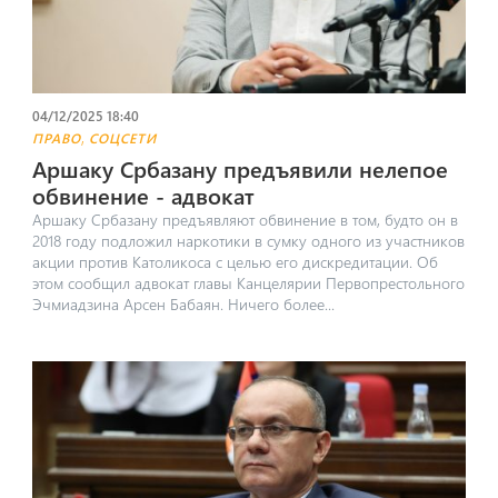
04/12/2025 18:40
,
ПРАВО
СОЦСЕТИ
Аршаку Србазану предъявили нелепое
обвинение ‐ адвокат
Аршаку Србазану предъявляют обвинение в том, будто он в
2018 году подложил наркотики в сумку одного из участников
акции против Католикоса с целью его дискредитации. Об
этом сообщил адвокат главы Канцелярии Первопрестольного
Эчмиадзина Арсен Бабаян. Ничего более...