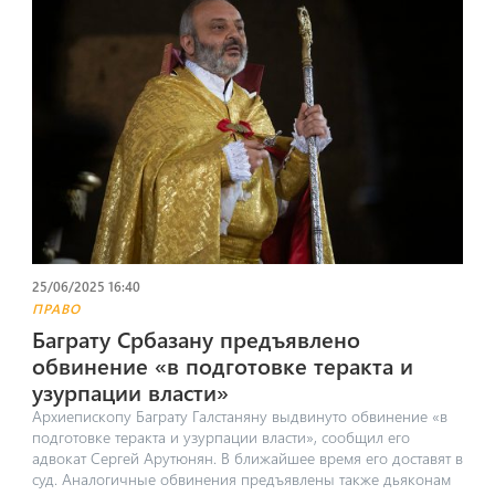
25/06/2025 16:40
ПРАВО
Баграту Србазану предъявлено
обвинение «в подготовке теракта и
узурпации власти»
Архиепископу Баграту Галстаняну выдвинуто обвинение «в
подготовке теракта и узурпации власти», сообщил его
адвокат Сергей Арутюнян. В ближайшее время его доставят в
суд. Аналогичные обвинения предъявлены также дьяконам