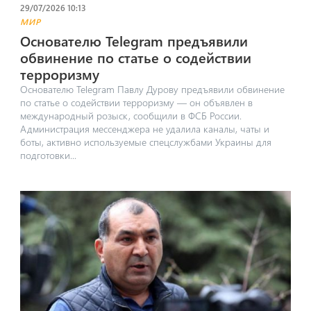
29/07/2026 10:13
МИР
Основателю Telegram предъявили
обвинение по статье о содействии
терроризму
Основателю Telegram Павлу Дурову предъявили обвинение
по статье о содействии терроризму — он объявлен в
международный розыск, сообщили в ФСБ России.
Администрация мессенджера не удалила каналы, чаты и
боты, активно используемые спецслужбами Украины для
подготовки...