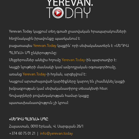
Yerevan.Today կայքում տեղ գտած լրատվական հրապարակումների
հեղինակային իրավունքը պատկանում է
բացառապես
Yerevan.Today
կայքին` որի սեփականատերն է «ՄԵԴԻԱ
ՊԼՅՈ
ւ
Ս» ՍՊ ընկերությունը։
Մեջբերումներ անելիս հղումը
Yerevan.Today
-ին պարտադիր է:
Կայքի նյութերի մասնակի կամ ամբողջական օգտագործումը,
առանց
Yerevan.Today
-ի հղման, արգելվում է:
Կայքում արտահայտված կարծիքները կարող են չհամնկնել կայքի
խմբագրության կամ սեփականատիրոջ տեսակետի հետ:
Գովազդների բովանդակության համար կայքը
պատասխանատվություն չի կրում:
«ՄԵԴԻԱ ՊԼՅՈւՍ» ՍՊԸ
Հայաստան, 0010 Երևան, Վ. Սարգսյան 26/1
+374 60 75 01 21 |
info@yerevan.today