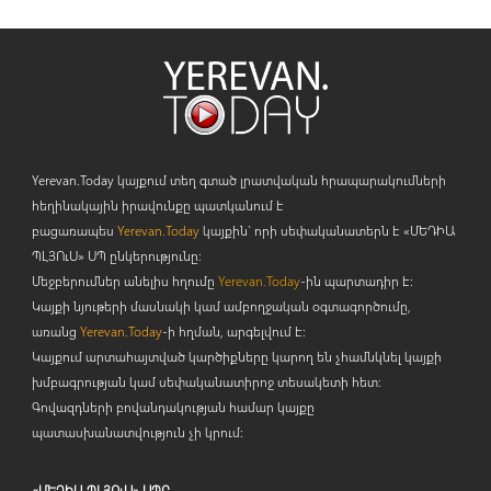
Yerevan.Today կայքում տեղ գտած լրատվական հրապարակումների
հեղինակային իրավունքը պատկանում է
բացառապես
Yerevan.Today
կայքին` որի սեփականատերն է «ՄԵԴԻԱ
ՊԼՅՈ
ւ
Ս» ՍՊ ընկերությունը։
Մեջբերումներ անելիս հղումը
Yerevan.Today
-ին պարտադիր է:
Կայքի նյութերի մասնակի կամ ամբողջական օգտագործումը,
առանց
Yerevan.Today
-ի հղման, արգելվում է:
Կայքում արտահայտված կարծիքները կարող են չհամնկնել կայքի
խմբագրության կամ սեփականատիրոջ տեսակետի հետ:
Գովազդների բովանդակության համար կայքը
պատասխանատվություն չի կրում:
«ՄԵԴԻԱ ՊԼՅՈւՍ» ՍՊԸ