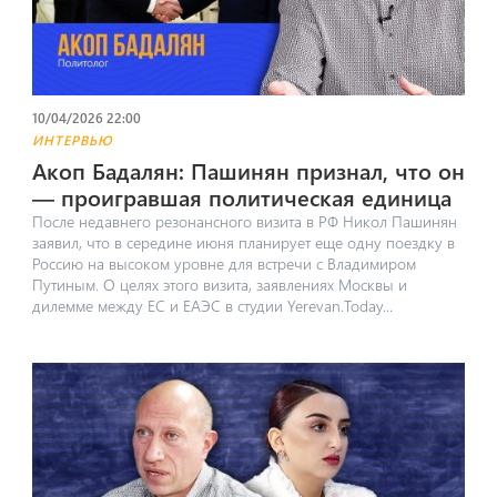
10/04/2026 22:00
ИНТЕРВЬЮ
Акоп Бадалян: Пашинян признал, что он
— проигравшая политическая единица
После недавнего резонансного визита в РФ Никол Пашинян
заявил, что в середине июня планирует еще одну поездку в
Россию на высоком уровне для встречи с Владимиром
Путиным. ​О целях этого визита, заявлениях Москвы и
дилемме между ЕС и ЕАЭС в студии Yerevan.Today...