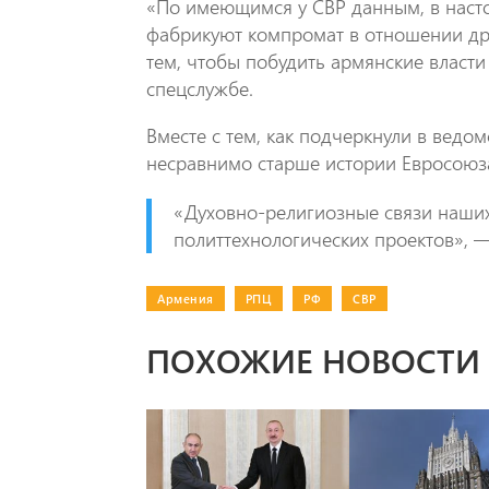
«По имеющимся у СВР данным, в наст
фабрикуют компромат в отношении др
тем, чтобы побудить армянские власти
спецслужбе.
Вместе с тем, как подчеркнули в вед
несравнимо старше истории Евросоюз
«Духовно-религиозные связи наших
политтехнологических проектов», —
Армения
|
РПЦ
|
РФ
|
СВР
ПОХОЖИЕ НОВОСТИ