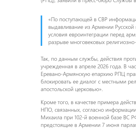
(РПЦ), заявили в пресс-бюро Службы 
«По поступающей в СВР информации
выдавливание из Армении Русской 
условия евроинтеграции перед арм
разрыве многовековых религиозно-
Так, по данным службы, действия про
учрежденная в апреле 2026 года. В ча
Еревано-Армянскую епархию РПЦ прав
блокировать ее диалог с местными ре
апостольской церковью».
Кроме того, в качестве примера дейс
НПО, связанных, согласно информации
Михаила при 102-й военной базе ВС Р
предстоящие в Армении 7 июня парла