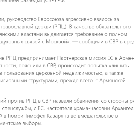
внешней разведки (СВР) РФ.
, руководство Евросоюза агрессивно взялось за
православной церкви (РПЦ). В качестве обязательного
янскими властями выдвигается требование о полном
духовных связей с Москвой», — сообщили в СВР в сред
тив РПЦ предпринимает Партнерская миссия ЕС в Армен
стности, пояснили в СВР, происходит попытка «лишить
 пользования церковной недвижимостью, а также
лигиозными структурами, прежде всего, с Армянской
твий против РПЦ в СВР назвали обвинения со стороны р
 спецслужбы, с ЕС, настоятеля храма-часовни Архангел
Ф в Гюмри Тимофея Казаряна во вмешательстве в
ментские выборы.