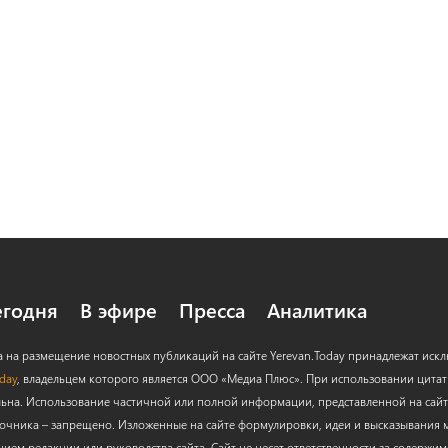
егодня
В эфире
Пресса
Аналитика
а на размещение новостных публикаций на сайте Yerevan.Today принадлежат иск
oday
, владельцем которого является ООО «Медиа Плюс». При использовании цитат с
льна. Использование частичной или полной информации, представленной на сайт
очника – запрещено. Изложенные на сайте формулировки, идеи и высказывания м
нием редакции или руководства сайта. Сайт не несет ответственности за содержи