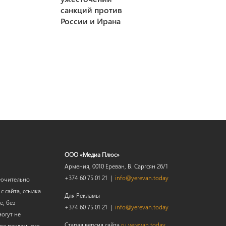
санкций против
России и Ирана
ООО «Медиа Плюс»
Армения, 0010 Ереван, В. Саргсян 26/1
+374 60 75 01 21 |
info@yerevan.today
лючительно
 сайта, ссылка
Для Рекламы
е, без
+374 60 75 01 21 |
info@yerevan.today
огут не
Старая версия сайта
ru.yerevan.today
мое рекламного