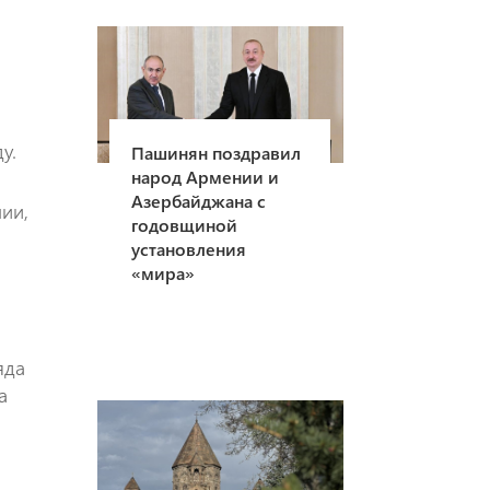
у.
Пашинян поздравил
народ Армении и
Азербайджана с
ии,
годовщиной
установления
«мира»
яда
а