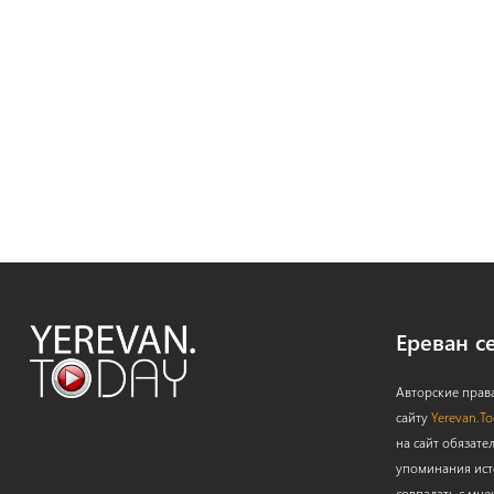
Ереван с
Авторские прав
сайту
Yerevan.T
на сайт обязате
упоминания ист
совпадать с мне