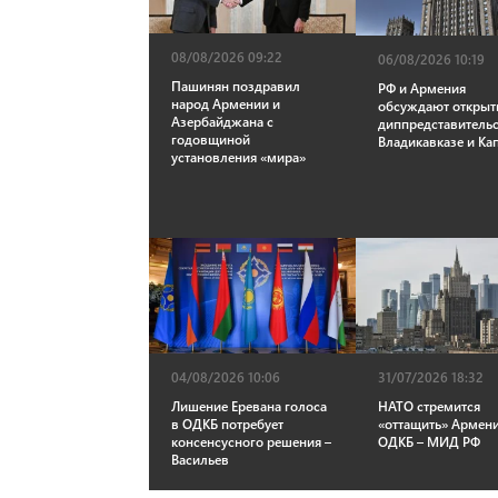
08/08/2026 09:22
06/08/2026 10:19
Пашинян поздравил
РФ и Армения
народ Армении и
обсуждают открыт
Азербайджана с
диппредставительс
годовщиной
Владикавказе и Ка
установления «мира»
04/08/2026 10:06
31/07/2026 18:32
Лишение Еревана голоса
НАТО стремится
в ОДКБ потребует
«оттащить» Армен
консенсусного решения –
ОДКБ – МИД РФ
Васильев