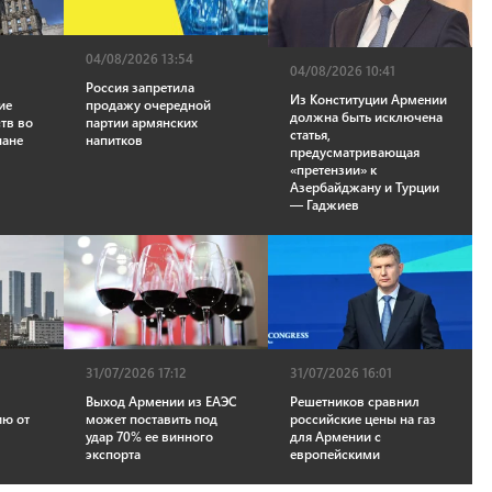
04/08/2026 13:54
04/08/2026 10:41
Россия запретила
Из Конституции Армении
ие
продажу очередной
должна быть исключена
тв во
партии армянских
статья,
пане
напитков
предусматривающая
«претензии» к
Азербайджану и Турции
— Гаджиев
31/07/2026 17:12
31/07/2026 16:01
Выход Армении из ЕАЭС
Решетников сравнил
ию от
может поставить под
российские цены на газ
удар 70% ее винного
для Армении с
экспорта
европейскими