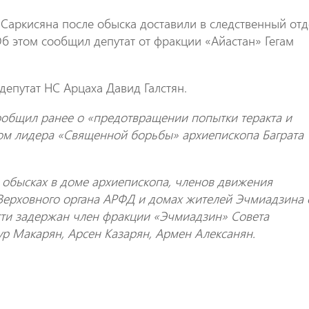
Саркисяна после обыска доставили в следственный отд
б этом сообщил депутат от фракции «Айастан» Гегам
 депутат НС Арцаха Давид Галстян.
общил ранее о «предотвращении попытки теракта и
этом лидера «Священной борьбы» архиепископа Баграта
 обысках в доме архиепископа, членов движения
Верховного органа АРФД и домах жителей Эчмиадзина 
сти задержан член фракции «Эчмиадзин» Совета
ур Макарян, Арсен Казарян, Армен Алексанян.