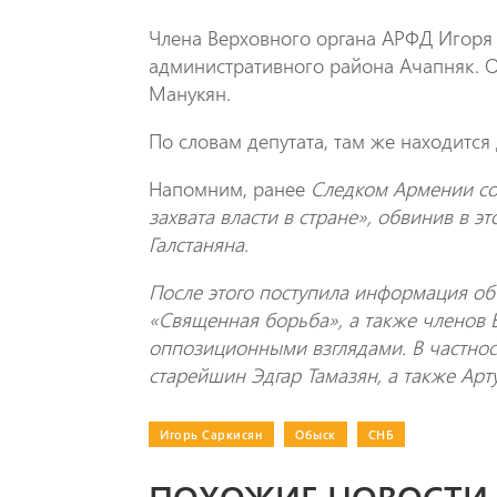
Члена Верховного органа АРФД Игоря 
административного района Ачапняк. О
Манукян.
По словам депутата, там же находится
Напомним, ранее
Следком Армении со
захвата власти в стране», обвинив в 
Галстаняна.
После этого поступила информация об
«Священная борьба», а также членов 
оппозиционными взглядами. В частно
старейшин Эдгар Тамазян, а также Арт
Игорь Саркисян
|
Обыск
|
СНБ
ПОХОЖИЕ НОВОСТИ