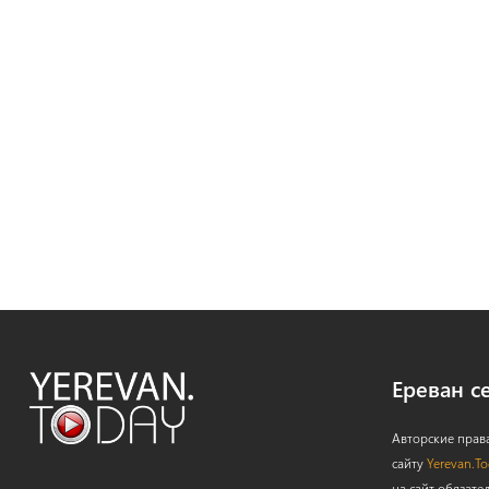
Ереван с
Авторские прав
сайту
Yerevan.T
на сайт обязате