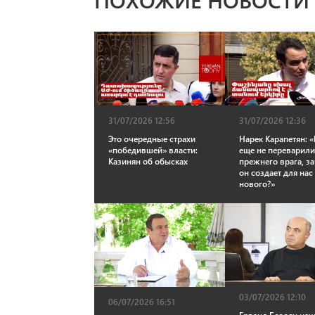
31/07/2026 12:56
31/07/2026 12:36
Это очередные страхи
Нарек Карапетян: 
«победившей» власти:
еще не переварил
Казинян об обысках
прежнего врага, з
он создает для нас
нового?»
03/07/2026 12:10
06/07/2026 16:51