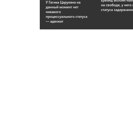
Ерванд Бозоян нах
У Гагика Царукяна на
на свободе, у него 
данный момент нет
статуса задержанн
никакого
процессуального статуса
— адвокат