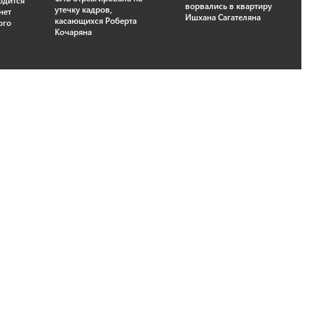
одится
ворвались в квартиру
утечку кадров,
нет
Ишхана Сагателяна
касающихся Роберта
ого
Кочаряна