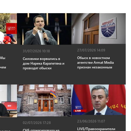
27/07/2026 14:09
31/07/2026 10:18
«Мы
Обыск в новостном
Силовики ворвались в
и
агентстве Armat Media
дом Нарека Карапетяна и
ачем
признан незаконным
проводят обыски
23/06/2026 11:07
02/07/2026 17:28
LIVE/Правоохранители
СНБ отреагировала на