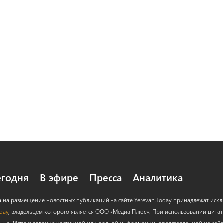
егодня
В эфире
Пресса
Аналитика
а на размещение новостных публикаций на сайте Yerevan.Today принадлежат иск
oday
, владельцем которого является ООО «Медиа Плюс». При использовании цитат с
льна. Использование частичной или полной информации, представленной на сайт