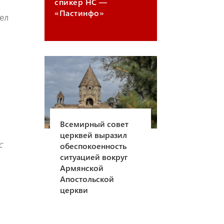
спикер НС —
«Пастинфо»
ел
Всемирный совет
церквей выразил
с
обеспокоенность
ситуацией вокруг
Армянской
Апостольской
церкви