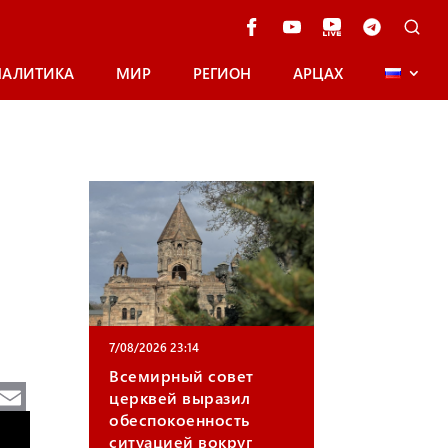
НАЛИТИКА
МИР
РЕГИОН
АРЦАХ
7/08/2026 23:14
Всемирный совет
Te
E
церквей выразил
e
m
обеспокоенность
ситуацией вокруг