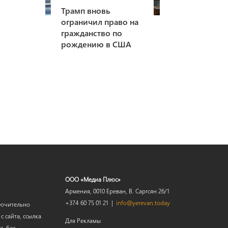
Трамп вновь
ограничил право на
гражданство по
рождению в США
ООО «Медиа Плюс»
Армения, 0010 Ереван, В. Саргсян 26/1
+374 60 75 01 21 |
info@yerevan.today
лючительно
 сайта, ссылка
Для Рекламы
е, без