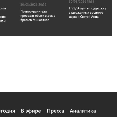
30/03/2026 18:38
30/03/2026 20:52
отив
LIVE/ Акция в поддержку
Правоохранители
задержанных во дворе
проводят обыск в доме
ения
церкви Святой Анны
братьев Минасянов
ркви
егодня
В эфире
Пресса
Аналитика