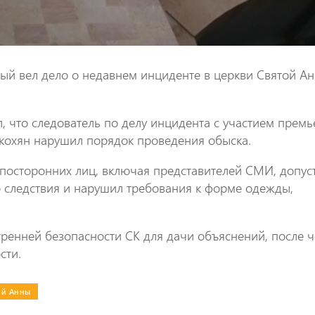
рый вел дело о недавнем инциденте в церкви Святой А
, что следователь по делу инцидента с участием премь
кохян нарушил порядок проведения обыска.
е посторонних лиц, включая представителей СМИ, допус
 следствия и нарушил требования к форме одежды,
тренней безопасности СК для дачи объяснений, после ч
сти.
ой Анны