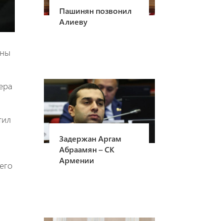
Пашинян позвонил
Алиеву
нны
ера
тил
Задержан Аргам
Абраамян – СК
Армении
его