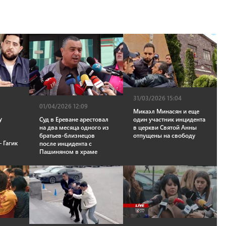
31/03/2026 15:04
01/04/2026 12:09
Микаэл Минасян и еще
у
один участник инцидента
Суд в Ереване арестовал
е
в церкви Святой Анны
на два месяца одного из
отпущены на свободу
братьев-близнецов
 Гагик
после инцидента с
Пашиняном в храме