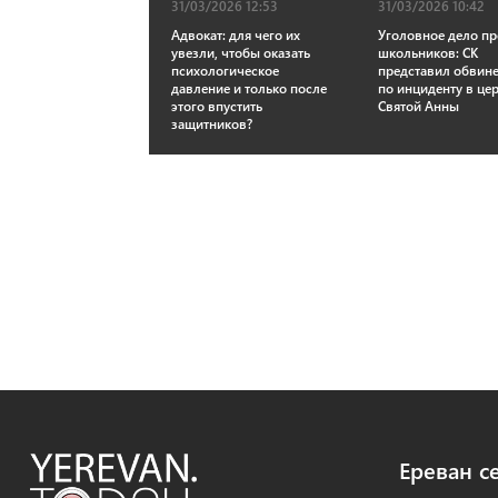
31/03/2026 12:53
31/03/2026 10:42
Адвокат: для чего их
Уголовное дело пр
увезли, чтобы оказать
школьников: СК
психологическое
представил обвин
давление и только после
по инциденту в це
этого впустить
Святой Анны
защитников?
Ереван с