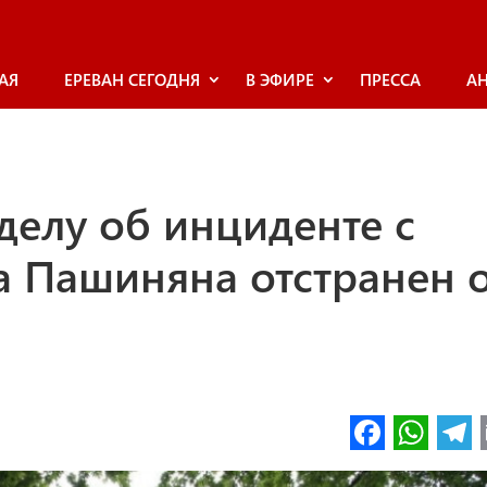
АЯ
ЕРЕВАН СЕГОДНЯ
В ЭФИРЕ
ПРЕССА
А
делу об инциденте с
а Пашиняна отстранен 
Fa
W
ce
h
l