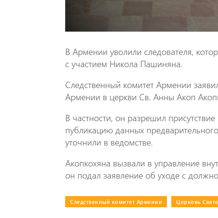
В Армении уволили следователя, кото
с участием Никола Пашиняна.
Следственный комитет Армении заявил
Армении в церкви Св. Анны Акоп Акоп
В частности, он разрешил присутстви
публикацию данных предварительного
уточнили в ведомстве.
Акопкохяна вызвали в управление вну
он подал заявление об уходе с должно
Следственный комитет Армении
|
Церковь Свят