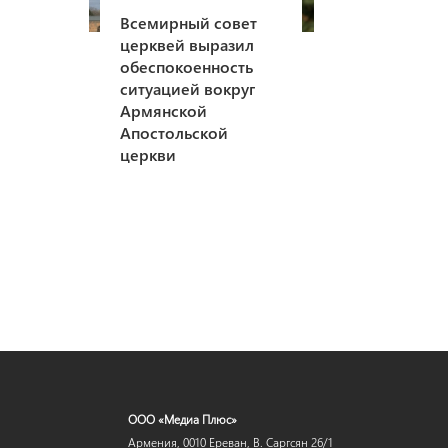
Всемирный совет
церквей выразил
обеспокоенность
ситуацией вокруг
Армянской
Апостольской
церкви
ООО «Медиа Плюс»
Армения, 0010 Ереван, В. Саргсян 26/1