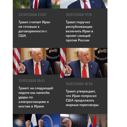
23/07/2026 23:07
19/07/2026 17:10
Трамп считает Иран
Трамп поручил
не готовым к
республиканцам
договоренности с
включить Иран в
США
проект санкций
против России
15/07/2026 10:31
10/07/2026 18:56
Трамп: на следующей
Трамп утверждает,
неделе мы нанесём
что Иран попросил
удары по
США продолжить
электростанциям и
мирные переговоры
мостам в Иране