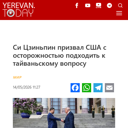
Си Цзиньпин призвал США с
осторожностью подходить к
тайваньскому вопросу
МИР
Fa
W
Te
E
14/05/2026 11:27
ce
h
le
m
b
at
gr
ail
o
s
a
o
A
m