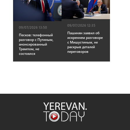
09/07/2026 12:35
09/07/2026 13:50
Пашинян заявил об
Песков: телефонный
искреннем разговоре
разговор с Путиным,
с Мишустиным, не
анонсированный
раскрыв деталей
Трампом, не
переговоров
состоялся