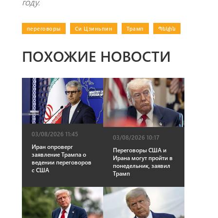
году.
переговоры
|
Си Цзиньпин
|
Трамп
|
Պեկին
ПОХОЖИЕ НОВОСТИ
03/08/2026 11:45
03/08/2026 10:17
Иран опроверг
Переговоры США и
заявление Трампа о
Ирана могут пройти в
ведении переговоров
понедельник, заявил
с США
Трамп