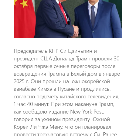
o
A
m
k
p
p
Председатель КНР Си Цзиньпин и
президент США Дональд Трамп провели 30
октября первые очные переговоры после
возвращения Трампа в Белый дом в январе
2025 г. Они прошли на южнокорейской
авиабазе Кимхэ в Пусане и продлились,
согласно подсчету китайского телевидения,
1 час 40 минут. При этом накануне Трамп,
как сообщало издание New York Post,
говорил за ужином президенту Южной
Кореи Ли Чжэ Мену, что он планировал
провести трехчасовую встречу с Си. Ранее