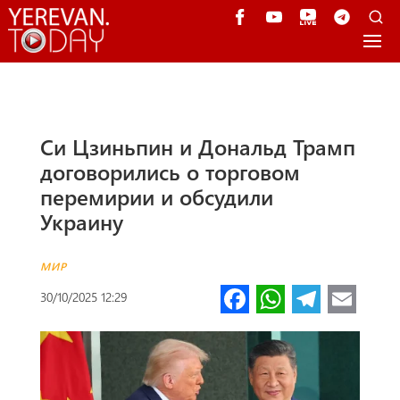
Си Цзиньпин и Дональд Трамп
договорились о торговом
перемирии и обсудили
Украину
МИР
Fa
W
Te
E
30/10/2025 12:29
ce
h
le
m
b
at
gr
ail
o
s
a