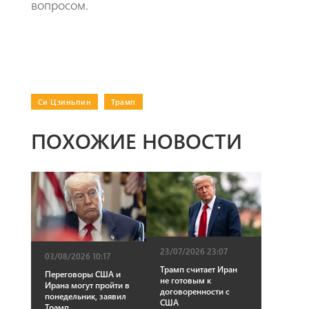
вопросом.
Си Цзиньпин
|
Трамп
ПОХОЖИЕ НОВОСТИ
23/07/2026 23:07
03/08/2026 10:17
Трамп считает Иран
Переговоры США и
не готовым к
Ирана могут пройти в
договоренности с
понедельник, заявил
США
Трамп