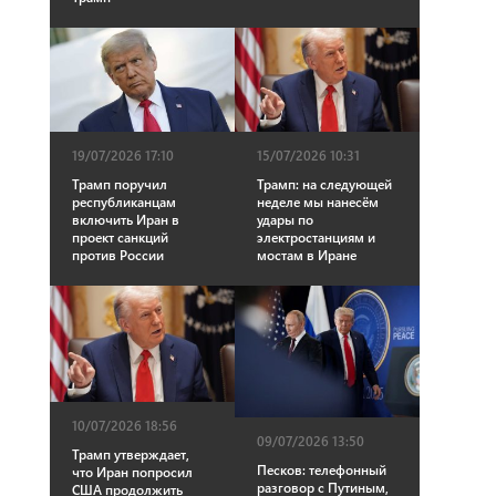
19/07/2026 17:10
15/07/2026 10:31
Трамп поручил
Трамп: на следующей
республиканцам
неделе мы нанесём
включить Иран в
удары по
проект санкций
электростанциям и
против России
мостам в Иране
10/07/2026 18:56
09/07/2026 13:50
Трамп утверждает,
Песков: телефонный
что Иран попросил
разговор с Путиным,
США продолжить