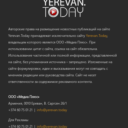
Авторские права на размещение новостных публикаций на сайте
Yerevan.Today принадлежат исключительно сайту
Yerevan.Today
,
владельцем которого является ООО «Медиа Плюс». При
использовании цитат с сайта, ссылка на сайт обязательна.
Использование частичной или полной информации, представленной
на сайте, без упоминания источника – запрещено. Изложенные на
сайте формулировки, идеи и высказывания могут не совпадать с
мнением редакции или руководства сайта. Сайт не несет
ответственности за содержимое рекламного контента.
ООО «Медиа Плюс»
Армения, 0010 Ереван, В. Саргсян 26/1
+374 60 75 01 21 |
info@yerevan.today
Для Рекламы
+374 60 75 01 21 |
info@yerevan.today