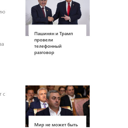
нию
Пашинян и Трамп
провели
ва
телефонный
разговор
т с
Мир не может быть