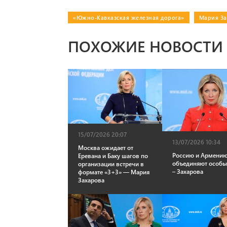
«Южно-Кавказская железная дорога»
|
Мария За
ПОХОЖИЕ НОВОСТИ
15/07/2026 20:07
13/07/2026 10:34
Москва ожидает от
Россию и Армени
Еревана и Баку шагов по
объединяют особы
организации встречи в
– Захарова
формате «3+3» — Мария
Захарова