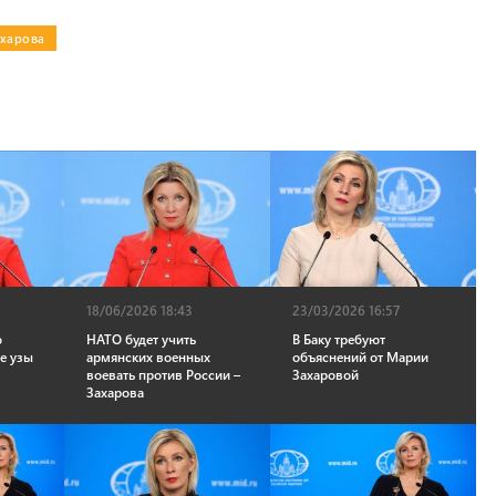
харова
18/06/2026 18:43
23/03/2026 16:57
ю
НАТО будет учить
В Баку требуют
е узы
армянских военных
объяснений от Марии
воевать против России –
Захаровой
Захарова