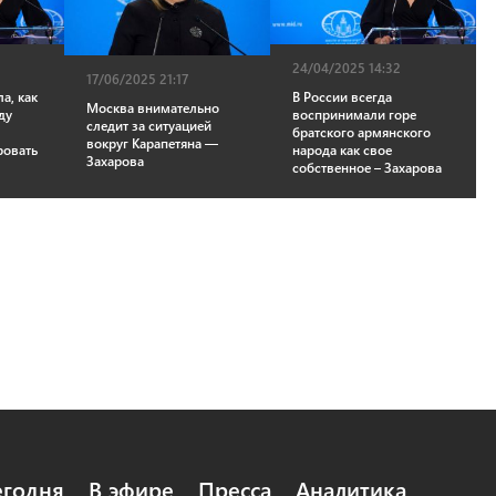
24/04/2025 14:32
17/06/2025 21:17
а, как
В России всегда
Москва внимательно
ду
воспринимали горе
следит за ситуацией
братского армянского
вокруг Карапетяна —
ровать
народа как свое
Захарова
собственное – Захарова
егодня
В эфире
Пресса
Аналитика