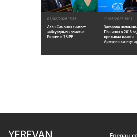
18/06/2025 19:11
03/02/2026 15:16
Захарова напомнил
Ален Симонян считает
Пашинян в 2018 го
«абсурдным» участие
призывал власти
России в TRIPP
Армении капитули
Ереван с