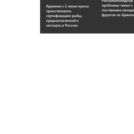
Россельхознадзор
проблемы также с
Армении с 2 июня нужно
поставками овоще
приостановить
фруктов из Армен
сертификацию рыбы,
предназначенной к
экспорту в Россию