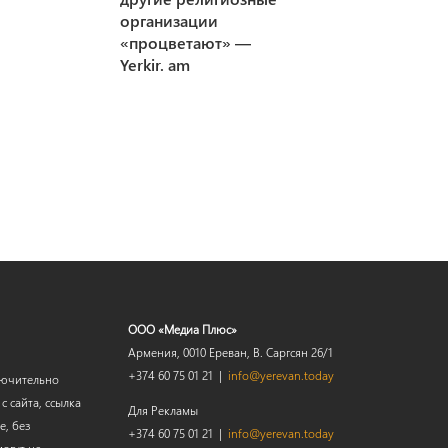
организации
«процветают» —
Yerkir. am
ООО «Медиа Плюс»
Армения, 0010 Ереван, В. Саргсян 26/1
+374 60 75 01 21 |
info@yerevan.today
лючительно
 сайта, ссылка
Для Рекламы
е, без
+374 60 75 01 21 |
info@yerevan.today
огут не