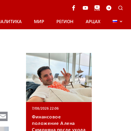
НАЛИТИКА
МИР
РЕГИОН
АРЦАХ
7/08/2026 22:06
Te
E
Финансовое
e
m
положение Алена
Симоняна после ухода