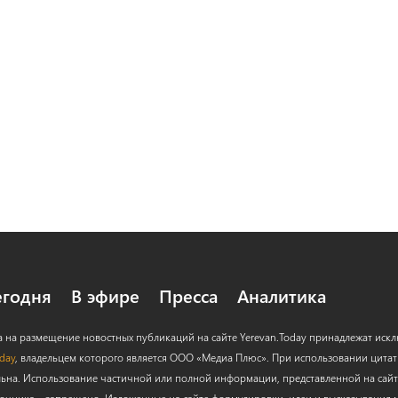
егодня
В эфире
Пресса
Аналитика
а на размещение новостных публикаций на сайте Yerevan.Today принадлежат иск
oday
, владельцем которого является ООО «Медиа Плюс». При использовании цитат с
льна. Использование частичной или полной информации, представленной на сайт
очника – запрещено. Изложенные на сайте формулировки, идеи и высказывания м