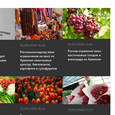
01/06/2026 21:04
02/06/2026 16:48
Россия ограничит ввоз
Россельхознадзор ввел
косточковых плодов и
дит
ограничения на ввоз из
винограда из Армении
кции
Армении семечковых
культур, баклажанов,
картофеля и сухофруктов
22/05/2026 10:22
20/05/2026 21:55