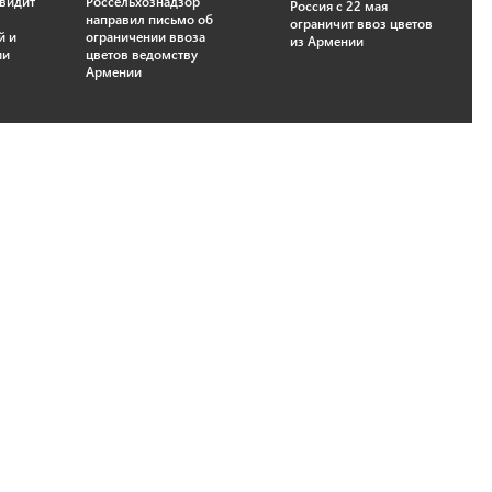
 видит
Россельхознадзор
Россия с 22 мая
направил письмо об
ограничит ввоз цветов
й и
ограничении ввоза
из Армении
ии
цветов ведомству
Армении