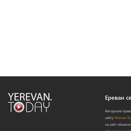
Ереван с
Авторские прав
сайту
Yerevan.T
на сайт обязате
упоминания ист