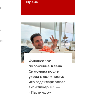
Ирана
я
,
ки
Финансовое
положение Алена
Симоняна после
ухода с должности:
что задекларировал
экс-спикер НС —
«Пастинфо»