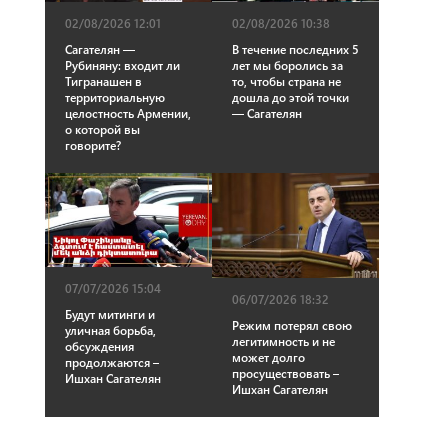
02/08/2026 12:01
02/08/2026 10:38
Сагателян —
В течение последних 5
Рубиняну: входит ли
лет мы боролись за
Тигранашен в
то, чтобы страна не
территориальную
дошла до этой точки
целостность Армении,
— Сагателян
о которой вы
говорите?
07/07/2026 15:04
06/07/2026 18:32
Будут митинги и
Режим потерял свою
уличная борьба,
легитимность и не
обсуждения
может долго
продолжаются –
просуществовать –
Ишхан Сагателян
Ишхан Сагателян