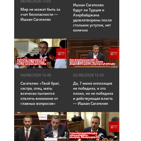
08/08/2026 17:03
Ишхан Сагателян:
Мир не может быть за
будут ли Турция и
счет безопасности —
Азербайджана
Ишхан Сагателян
удовлетворены после
стольких уступок, нет
конечно
04/08/2026 13:46
02/08/2026 13:36
Сагателян: «Твой брат,
Да, 7 июня оппозиция
сестра, отец, мать:
не победила, и это
всячески пытаются
плохо, но не победила
отвлечь внимание от
и действующая власть
главных вопросов»
— Ишхан Сагателян