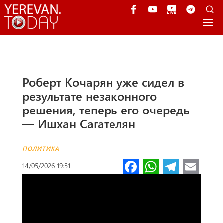
Роберт Кочарян уже сидел в
результате незаконного
решения, теперь его очередь
— Ишхан Сагателян
ПОЛИТИКА
Fa
W
Te
E
14/05/2026 19:31
ce
h
le
m
b
at
gr
ail
o
s
a