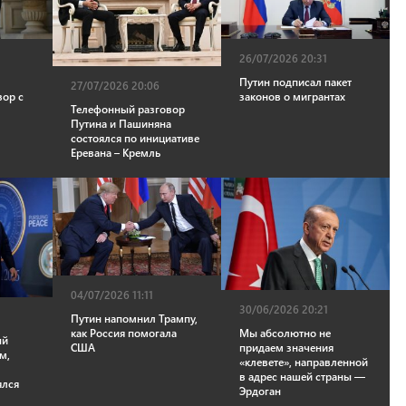
26/07/2026 20:31
Путин подписал пакет
27/07/2026 20:06
вор с
законов о мигрантах
Телефонный разговор
Путина и Пашиняна
состоялся по инициативе
Еревана – Кремль
04/07/2026 11:11
30/06/2026 20:21
Путин напомнил Трампу,
Мы абсолютно не
как Россия помогала
ый
придаем значения
США
м,
«клевете», направленной
в адрес нашей страны —
ялся
Эрдоган