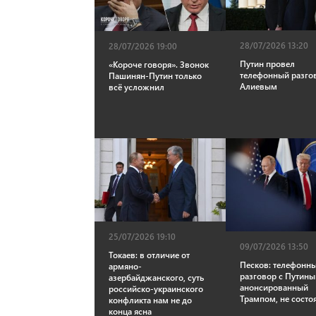
28/07/2026 13:20
28/07/2026 19:00
Путин провел
«Короче говоря». Звонок
телефонный разго
Пашинян-Путин только
Алиевым
всё усложнил
25/07/2026 19:10
09/07/2026 13:50
Токаев: в отличие от
Песков: телефонн
армяно-
разговор с Путины
азербайджанского, суть
анонсированный
российско-украинского
Трампом, не состо
конфликта нам не до
конца ясна