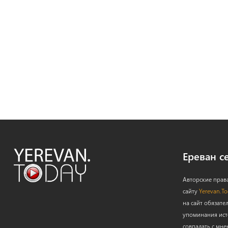
Ереван с
Авторские прав
сайту
Yerevan.T
на сайт обязате
упоминания ист
совпадать с мне