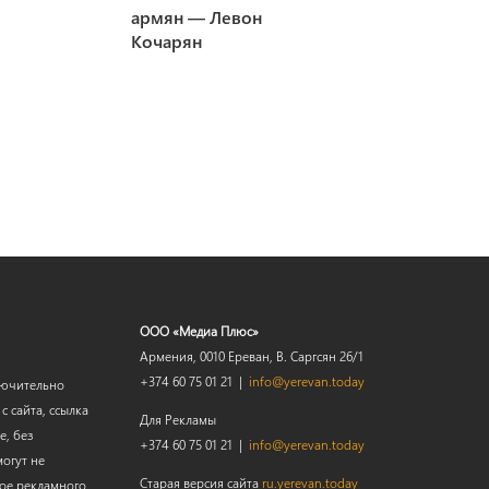
армян — Левон
Кочарян
ООО «Медиа Плюс»
Армения, 0010 Ереван, В. Саргсян 26/1
+374 60 75 01 21 |
info@yerevan.today
лючительно
 сайта, ссылка
Для Рекламы
е, без
+374 60 75 01 21 |
info@yerevan.today
огут не
Старая версия сайта
ru.yerevan.today
мое рекламного