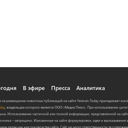
егодня
В эфире
Пресса
Аналитика
а на размещение новостных публикаций на сайте Yerevan.Today принадлежат иск
oday
, владельцем которого является ООО «Медиа Плюс». При использовании цитат с
льна. Использование частичной или полной информации, представленной на сайт
очника – запрещено. Изложенные на сайте формулировки, идеи и высказывания м
нием редакции или руководства сайта. Сайт не несет ответственности за содержи