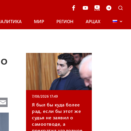
НАЛИТИКА
МИР
РЕГИОН
АРЦАХ
по
7/08/2026 17:49
Te
E
Я был бы куда более
e
m
рад, если бы этот же
судья не заявил о
gr
ail
самоотводе, а
a
прекратил уголовное