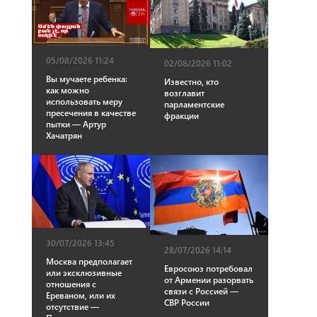
05/08/2026 11:24
02/08/2026 11:02
Вы мучаете ребенка:
Известно, кто
как можно
возглавит
использовать меру
парламентские
пресечения в качестве
фракции
пытки — Артур
Хачатрян
30/07/2026 13:45
28/07/2026 14:14
Москва предполагает
Евросоюз потребовал
или эксклюзивные
от Армении разорвать
отношения с
связи с Россией —
Ереваном, или их
СВР России
отсутствие —