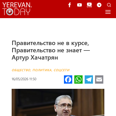
Правительство не в курсе,
Правительство не знает —
Артур Хачатрян
ОБЩЕСТВО
,
ПОЛИТИКА
,
СОЦСЕТИ
Fa
W
Te
E
16/05/2026 11:50
ce
h
le
m
b
at
gr
ail
o
s
a
o
A
m