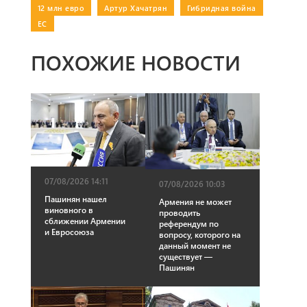
12 млн евро
|
Артур Хачатрян
|
Гибридная война
|
ЕС
ПОХОЖИЕ НОВОСТИ
07/08/2026 14:11
07/08/2026 10:03
Пашинян нашел
Армения не может
виновного в
проводить
сближении Армении
референдум по
и Евросоюза
вопросу, которого на
данный момент не
существует —
Пашинян