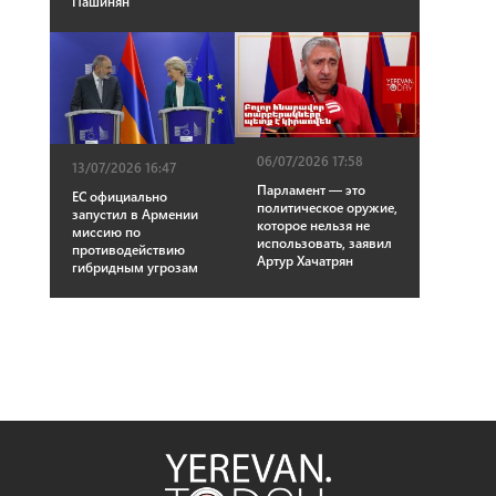
Пашинян
06/07/2026 17:58
13/07/2026 16:47
Парламент — это
ЕС официально
политическое оружие,
запустил в Армении
которое нельзя не
миссию по
использовать, заявил
противодействию
Артур Хачатрян
гибридным угрозам