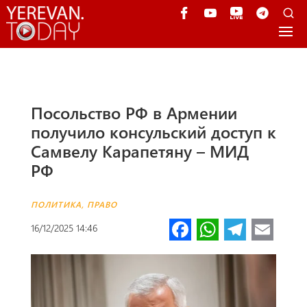
Посольство РФ в Армении
получило консульский доступ к
Самвелу Карапетяну – МИД
РФ
ПОЛИТИКА
,
ПРАВО
Fa
W
Te
E
16/12/2025 14:46
ce
h
le
m
b
at
gr
ail
o
s
a