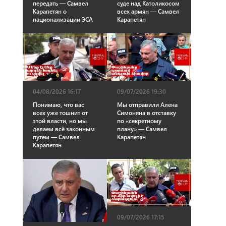
передать — Самвел
суде над Католикосом
Карапетян о
всех армян — Самвел
национализации ЭСА
Карапетян
04/08/2026 16:17
09/07/2026 19:30
Понимаю, что вас
Мы отправили Алена
всех уже тошнит от
Симоняна в отставку
этой власти, но мы
по «секретному
делаем всё законным
плану» — Самвел
путем — Самвел
Карапетян
Карапетян
09/07/2026 17:15