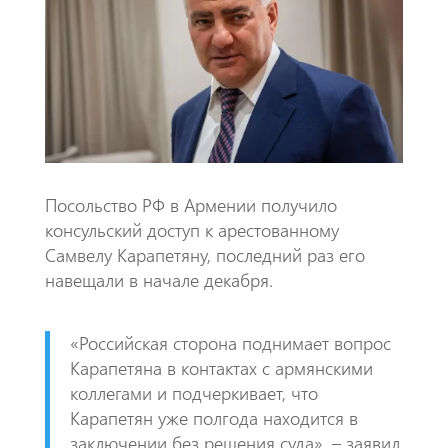
o
A
m
k
p
p
Посольство РФ в Армении получило
консульский доступ к арестованному
Самвелу Карапетяну, последний раз его
навещали в начале декабря.
«Российская сторона поднимает вопрос
Карапетяна в контактах с армянскими
коллегами и подчеркивает, что
Карапетян уже полгода находится в
заключении без решения суда», – заявил