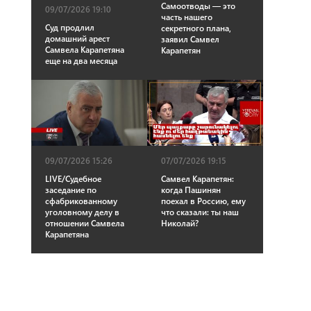
Самоотводы — это
09/07/2026 19:10
часть нашего
Суд продлил
секретного плана,
домашний арест
заявил Самвел
Самвела Карапетяна
Карапетян
еще на два месяца
09/07/2026 15:26
07/07/2026 19:15
LIVE/Судебное
Самвел Карапетян:
заседание по
когда Пашинян
сфабрикованному
поехал в Россию, ему
уголовному делу в
что сказали: ты наш
отношении Самвела
Николай?
Карапетяна