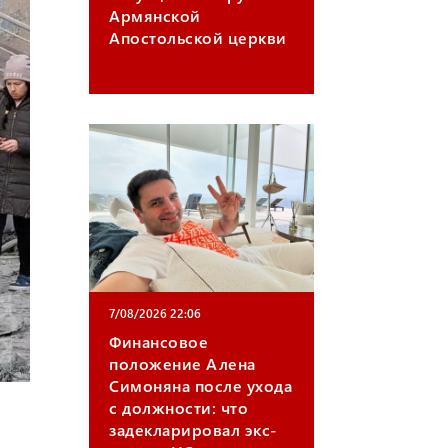
Армянской
m
Апостольской церкви
7/08/2026 22:06
Финансовое
положение Алена
Симоняна после ухода
с должности: что
задекларировал экс-