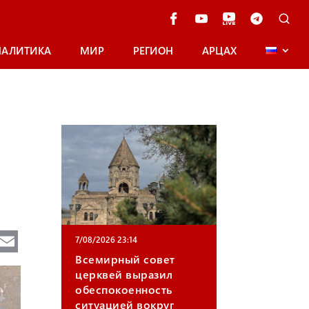
НАЛИТИКА
МИР
РЕГИОН
АРЦАХ
Te
E
7/08/2026 23:14
e
m
Всемирный совет
церквей выразил
gr
ail
обеспокоенность
a
ситуацией вокруг