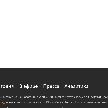
егодня
В эфире
Пресса
Аналитика
а на размещение новостных публикаций на сайте Yerevan.Today принадлежат иск
oday
, владельцем которого является ООО «Медиа Плюс». При использовании цитат с
льна. Использование частичной или полной информации, представленной на сайт