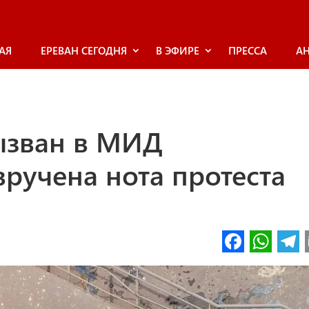
АЯ
ЕРЕВАН СЕГОДНЯ
В ЭФИРЕ
ПРЕССА
А
ызван в МИД
ручена нота протеста
Fa
W
ce
h
l
b
at
o
s