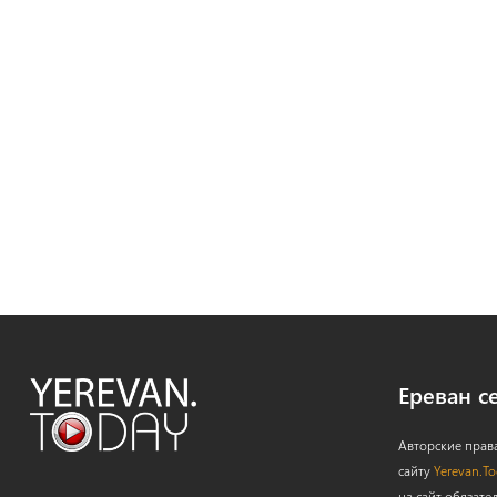
Ереван с
Авторские прав
сайту
Yerevan.T
на сайт обязате