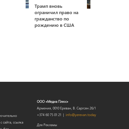
Трамп вновь
ограничил право на
гражданство по
рождению в США
ООО «Медиа Плюс»
Армения, 0010 Ереван, В. Саргсян 26/1
+374 60 75 01 21 |
info@yerevan.today
лючительно
 сайта, ссылка
Для Рекламы
е, без