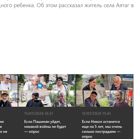
ного ребенка. Об этом рассказал житель села Аятаг в
15/07/2026 16:31
15/07/2026 15:41
 не
Если Пашинян уйдет,
Если Никол останется
и
никакой войны не будет
еще на 5 лет, мы очень
о не
— опрос
сильно пострадаем —
опрос