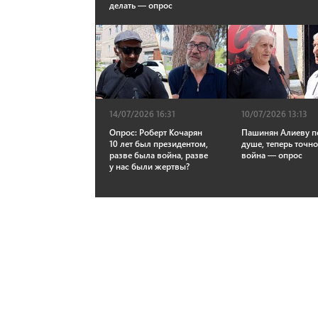
делать — опрос
14/07/2026 16:31
10/07/2026 13:13
Опрос: Роберт Кочарян
Пашинян Алиеву п
10 лет был президентом,
душе, теперь точно
разве была война, разве
война — опрос
у нас были жертвы?