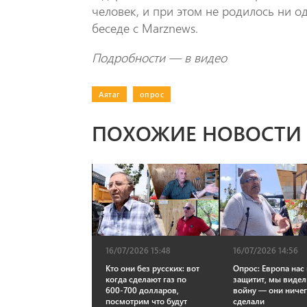
человек, и при этом не родилось ни од
беседе с Marznews.
Подробности — в видео
Аятаг
|
опрос
ПОХОЖИЕ НОВОСТИ
16/07/2026 15:48
16/07/2026 14:56
Кто они без русских: вот
Опрос: Европа нас
когда сделают газ по
защитит, мы видел
600-700 долларов,
войну — они ничег
посмотрим что будут
сделали