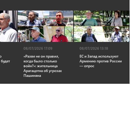
08/07/2026 17:09
08/07/2026 13:18
о
«Разве не он правил,
ЕС и Запад используют
 будет
когда было столько
Армению против России
войн?»: жительница
— опрос
Арагацотна об угрозах
Пашиняна