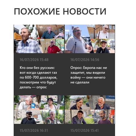
ПОХОЖИЕ НОВОСТИ
16/07/2026 15:48
16/07/2026 14:56
Кто они без русских:
Опрос: Европа нас не
вот когда сделают газ
защитит, мы видели
по 600-700 долларов,
войну — они ничего
посмотрим что будут
не сделали
делать — опрос
15/07/2026 16:31
15/07/2026 15:41