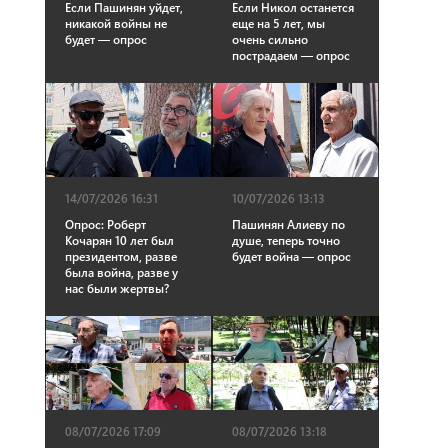
Если Пашинян уйдет,
Если Никол останется
никакой войны не
еще на 5 лет, мы
будет — опрос
очень сильно
пострадаем — опрос
14/07/2026 16:31
10/07/2026 13:13
Опрос: Роберт
Пашинян Алиеву по
Кочарян 10 лет был
душе, теперь точно
президентом, разве
будет война — опрос
была война, разве у
нас были жертвы?
08/07/2026 17:09
08/07/2026 13:18