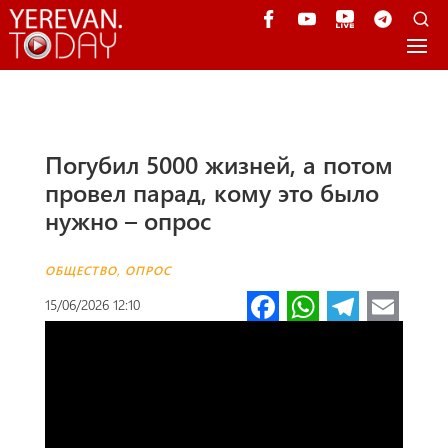
Погубил 5000 жизней, а потом
провел парад, кому это было
нужно – опрос
ОБЩЕСТВО
,
ОПРОС
Fa
W
Te
E
15/06/2026 12:10
ce
h
le
m
b
at
gr
ail
o
s
a
o
A
m