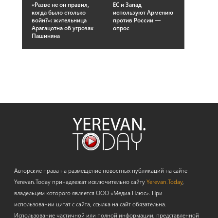
«Разве не он правил,
ЕС и Запад
когда было столько
используют Армению
войн?»: жительница
против России —
Арагацотна об угрозах
опрос
Пашиняна
Авторские права на размещение новостных публикаций на сайте
Yerevan.Today принадлежат исключительно сайту
Yerevan.Today
,
владельцем которого является ООО «Медиа Плюс». При
использовании цитат с сайта, ссылка на сайт обязательна.
Использование частичной или полной информации, представленной