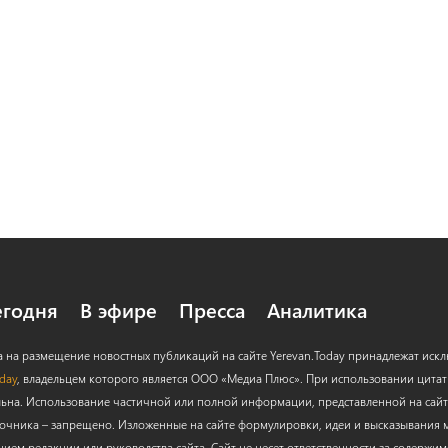
егодня
В эфире
Пресса
Аналитика
а на размещение новостных публикаций на сайте Yerevan.Today принадлежат иск
oday
, владельцем которого является ООО «Медиа Плюс». При использовании цитат с
льна. Использование частичной или полной информации, представленной на сайт
очника – запрещено. Изложенные на сайте формулировки, идеи и высказывания м
нием редакции или руководства сайта. Сайт не несет ответственности за содержи