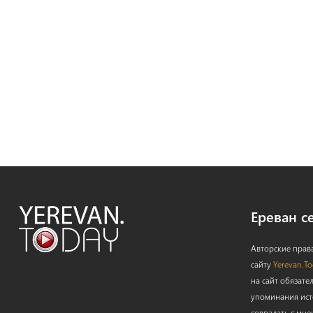
Ереван с
Авторские прав
сайту
Yerevan.T
на сайт обязате
упоминания ист
совпадать с мне