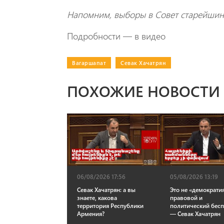
Напомним, выборы в Совет старейшин
Подробности — в видео
Вагаршапат
|
Севак Хачатрян
ПОХОЖИЕ НОВОСТИ
06/08/2026 17:56
05/08/2026 13:19
Севак Хачатрян: а вы
Это не «демократия
знаете, какова
правовой и
территория Республики
политический бес
Армения?
— Севак Хачатрян