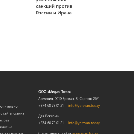
санкций против
России и Ирана
ООО «Медиа Плюс»
Армения, 0010 Ереван, В. Саргсян 26/1
+374 60 75 01 21 |
info@yerevan.today
лючительно
 сайта, ссылка
Для Рекламы
е, без
+374 60 75 01 21 |
info@yerevan.today
огут не
Старая версия сайта
ru.yerevan.today
мое рекламного