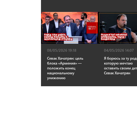
08/05/2026 19:18
04/05/2026 14:07
Севак Хачатрян: цель
Я борюсь за ту род
блока «Армения» —
которую мечтаю
положить конец
оставить своим де
национальному
Севак Хачатрян
унижению