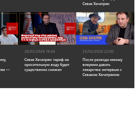
Севак Хачатрян
28/03/2026 19:44
25/03/2026 22:00
ину,
Севак Хачатрян: тариф на
После развода некому
оросительную воду будет
вовремя давать
тям —
существенно снижен
лекарства: интервью с
Севаком Хачатряном