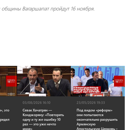
 общины Вагаршапат пройдут 16 ноября.
03/08/2026 16:10
23/05/2026 19:33
», это
Севак Хачатрян —
Под видом «реформ»
Конджоряну: «Повторять
они попытаются
предел
одну и ту же ошибку 10
окончательно разрушить
раз — это уже нечто
Армянскую
иное»
Апостольскую Церковь –