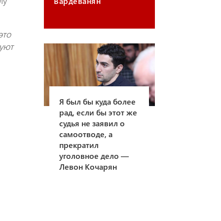
лу
Вардеванян
это
луют
Я был бы куда более
рад, если бы этот же
судья не заявил о
самоотводе, а
прекратил
уголовное дело —
Левон Кочарян