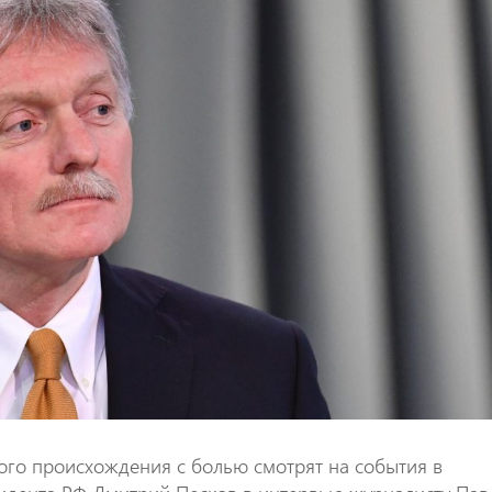
o
A
k
p
p
ого происхождения с болью смотрят на события в