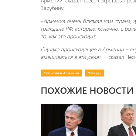
Армении, сказал пресс-секретарь пре
Зарубину.
«
Армения очень близкая нам страна, д
граждане РФ, которые, конечно, с бол
то, как это происходит.
Однако происходящее в Армении – вн
вмешиваться в эти дела»
, – сказал Пес
События в Армении
|
Պեսկով
ПОХОЖИЕ НОВОСТИ