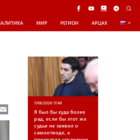
НАЛИТИКА
МИР
РЕГИОН
АРЦАХ
7/08/2026 17:49
Te
E
Я был бы куда более
e
m
рад, если бы этот же
судья не заявил о
gr
ail
самоотводе, а
a
прекратил уголовное