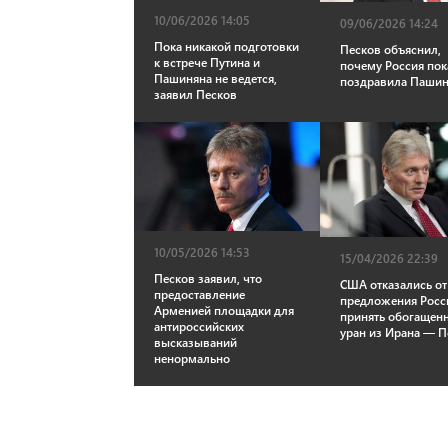
10/06/2026 14:05
09/06/2026 14:24
Пока никакой подготовки
Песков объяснил,
к встрече Путина и
почему Россия пок
Пашиняна не ведется,
поздравила Паши
заявил Песков
10/05/2026 14:53
15/04/2026 22:39
Песков заявил, что
США отказались от
предоставление
предложения Росс
Арменией площадки для
принять обогащен
антироссийских
уран из Ирана — П
высказываний
ненормально