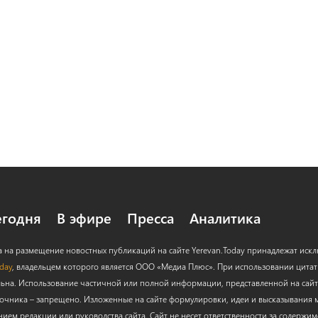
егодня
В эфире
Пресса
Аналитика
а на размещение новостных публикаций на сайте Yerevan.Today принадлежат иск
oday
, владельцем которого является ООО «Медиа Плюс». При использовании цитат с
льна. Использование частичной или полной информации, представленной на сайт
очника – запрещено. Изложенные на сайте формулировки, идеи и высказывания м
нием редакции или руководства сайта. Сайт не несет ответственности за содержи