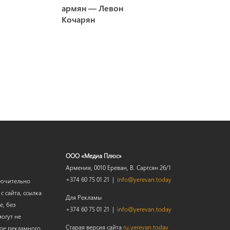
армян — Левон
Кочарян
ООО «Медиа Плюс»
Армения, 0010 Ереван, В. Саргсян 26/1
+374 60 75 01 21 |
info@yerevan.today
лючительно
 сайта, ссылка
Для Рекламы
е, без
+374 60 75 01 21 |
info@yerevan.today
огут не
Старая версия сайта
ru.yerevan.today
мое рекламного