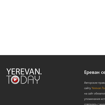
Ереван с
Авторские прав
сайту
Yerevan.T
на сайт обязате
упоминания ист
совпадать с мне