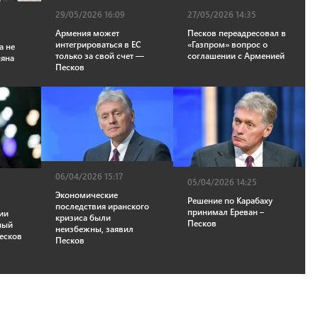
27/05/2026 14:35
29/05/2026 16:09
Песков переадресовал в
Армения может
«Газпром» вопрос о
интегрироваться в ЕС
а не
соглашении с Арменией
только за свой счет —
няна
Песков
06/04/2026 15:17
05/04/2026 14:25
Экономические
Решение по Карабаху
последствия иранского
принимал Ереван –
ии
кризиса были
Песков
ный
неизбежны, заявил
есков
Песков