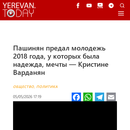
Пашинян предал молодежь
2018 года, у которых была
надежда, мечты — Кристине
Варданян
ОБЩЕСТВО
,
ПОЛИТИКА
Fa
W
Te
E
05/05/2026 17:19
ce
h
le
m
b
at
gr
ail
o
s
a