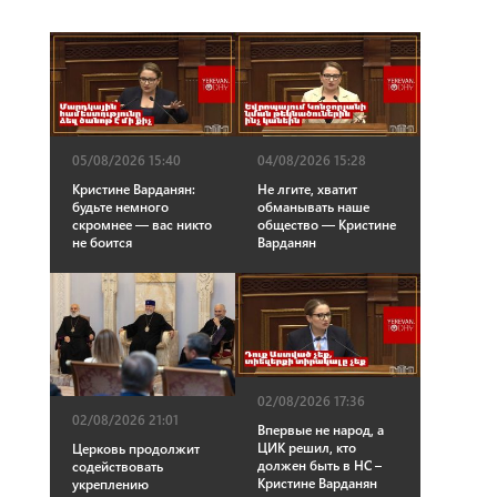
05/08/2026 15:40
04/08/2026 15:28
Кристине Варданян:
Не лгите, хватит
будьте немного
обманывать наше
скромнее — вас никто
общество — Кристине
не боится
Варданян
02/08/2026 17:36
02/08/2026 21:01
Впервые не народ, а
ЦИК решил, кто
Церковь продолжит
должен быть в НС –
содействовать
Кристине Варданян
укреплению