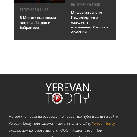
06/07/2026 17:50
17/07/2026 14:22
Мишустин заявил
Пашиняну, чего
В Москве стартовала
ожидает в
встреча Лавров и
отношениях России и
Байрамова
Армении
Авторские права на размещение новостных публикаций на сайте
Yerevan.Today принадлежат исключительно сайту
Yerevan.Today
,
владельцем которого является ООО «Медиа Плюс». При