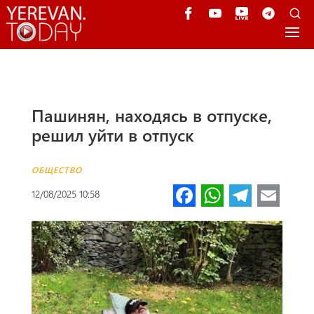
Пашинян, находясь в отпуске,
решил уйти в отпуск
ОБЩЕСТВО
Fa
W
Te
E
12/08/2025 10:58
ce
h
le
m
b
at
gr
ail
o
s
a
o
A
m
k
p