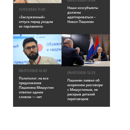
09/07/2026 13:00
Наши хозсубъекты
11/07/2026 11:50
должны
«Заслуженный»
адаптироваться –
отпуск перед уходом
Никол Пашинян
из парламента
09/07/2026 12:43
09/07/2026 12:35
Политолог: на все
Пашинян заявил об
предложения
искреннем разговоре
Пашиняна Мишустин
с Мишустиным, не
ответил одним
раскрыв деталей
словом — нет
переговоров