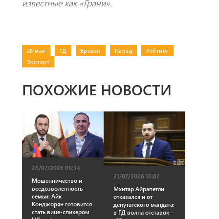
известные как «Грачи».
28 мая
|
ГД
|
Ереван
|
Парад
|
Рейтинг
|
Эксперт
ПОХОЖИЕ НОВОСТИ
28/07/2026 09:34
21/07/2026 10:02
Мошенничество и
вседозволенность
Мхитар Айрапетян
семьи: Айк
отказался и от
Конджорян готовится
депутатского мандата:
стать вице-спикером
в ГД волна отставок –