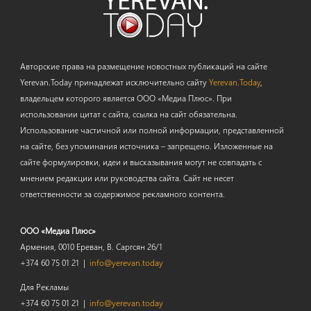
Авторские права на размещение новостных публикаций на сайте
Yerevan.Today принадлежат исключительно сайту
Yerevan.Today
,
владельцем которого является ООО «Медиа Плюс». При
использовании цитат с сайта, ссылка на сайт обязательна.
Использование частичной или полной информации, представленной
на сайте, без упоминания источника – запрещено. Изложенные на
сайте формулировки, идеи и высказывания могут не совпадать с
мнением редакции или руководства сайта. Сайт не несет
ответственности за содержимое рекламного контента.
ООО «Медиа Плюс»
Армения, 0010 Ереван, В. Саргсян 26/1
+374 60 75 01 21 |
info@yerevan.today
Для Рекламы
+374 60 75 01 21 |
info@yerevan.today