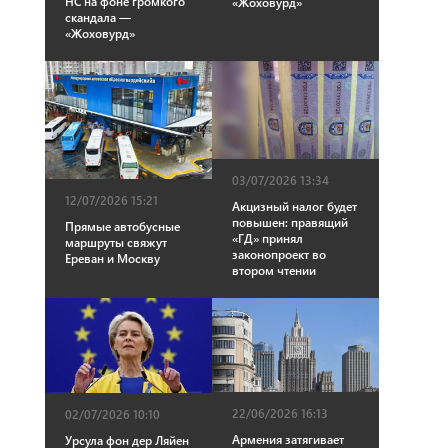
НС на фоне громкого
«Жоховурд»
скандала —
«Жоховурд»
03/07/2026 13:34
12/07/2026 15:21
Акцизный налог будет
повышен: правящий
Прямые автобусные
«ГД» принял
маршруты свяжут
законопроект во
Ереван и Москву
втором чтении
22/06/2026 16:13
02/07/2026 10:10
Армения затягивает
Урсула фон дер Ляйен