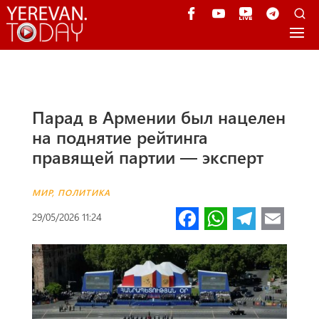
Парад в Армении был нацелен
на поднятие рейтинга
правящей партии — эксперт
МИР
,
ПОЛИТИКА
Fa
W
Te
E
29/05/2026 11:24
ce
h
le
m
b
at
gr
ail
o
s
a
o
A
m