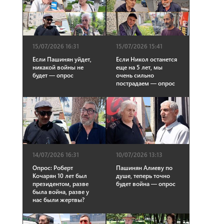
15/07/2026 16:31
15/07/2026 15:41
Если Пашинян уйдет,
Если Никол останется
никакой войны не
еще на 5 лет, мы
будет — опрос
очень сильно
пострадаем — опрос
14/07/2026 16:31
10/07/2026 13:13
Опрос: Роберт
Пашинян Алиеву по
Кочарян 10 лет был
душе, теперь точно
президентом, разве
будет война — опрос
была война, разве у
нас были жертвы?