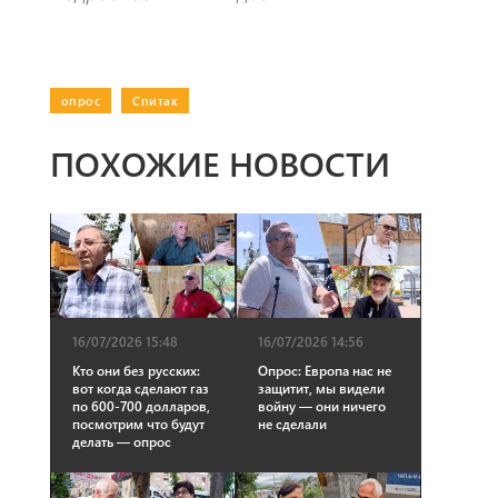
опрос
|
Спитак
ПОХОЖИЕ НОВОСТИ
16/07/2026 15:48
16/07/2026 14:56
Кто они без русских:
Опрос: Европа нас не
вот когда сделают газ
защитит, мы видели
по 600-700 долларов,
войну — они ничего
посмотрим что будут
не сделали
делать — опрос