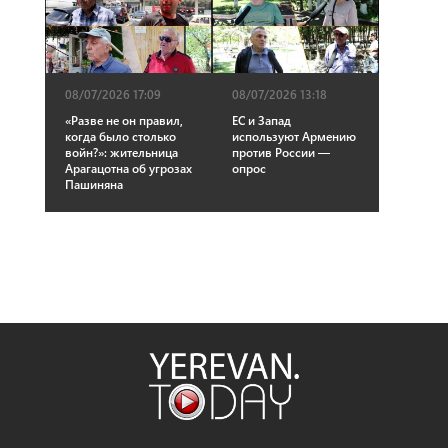
08/07/2026 17:09
08/07/2026 13:18
«Разве не он правил,
ЕС и Запад
когда было столько
используют Армению
войн?»: жительница
против России —
Арагацотна об угрозах
опрос
Пашиняна