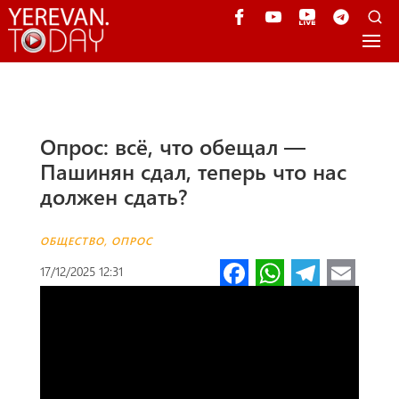
Опрос: всё, что обещал —
Пашинян сдал, теперь что нас
должен сдать?
ОБЩЕСТВО
,
ОПРОС
Fa
W
Te
E
17/12/2025 12:31
ce
h
le
m
b
at
gr
ail
o
s
a
o
A
m