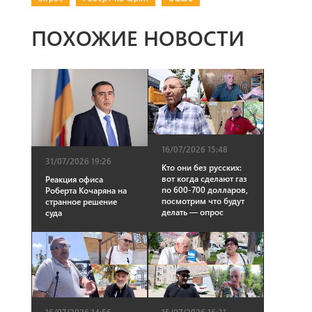
ПОХОЖИЕ НОВОСТИ
16/07/2026 15:48
31/07/2026 19:26
Кто они без русских:
вот когда сделают газ
Реакция офиса
по 600-700 долларов,
Роберта Кочаряна на
посмотрим что будут
странное решение
делать — опрос
суда