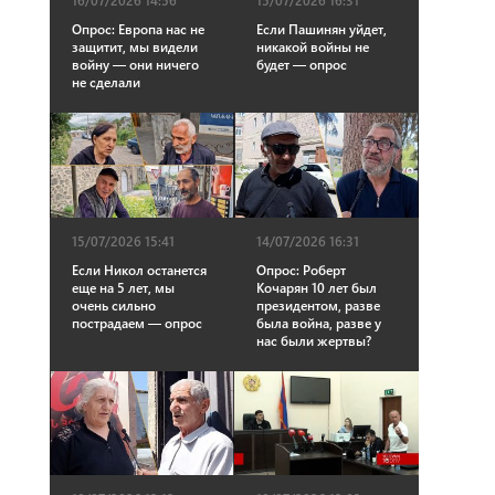
16/07/2026 14:56
15/07/2026 16:31
Опрос: Европа нас не
Если Пашинян уйдет,
защитит, мы видели
никакой войны не
войну — они ничего
будет — опрос
не сделали
15/07/2026 15:41
14/07/2026 16:31
Если Никол останется
Опрос: Роберт
еще на 5 лет, мы
Кочарян 10 лет был
очень сильно
президентом, разве
пострадаем — опрос
была война, разве у
нас были жертвы?