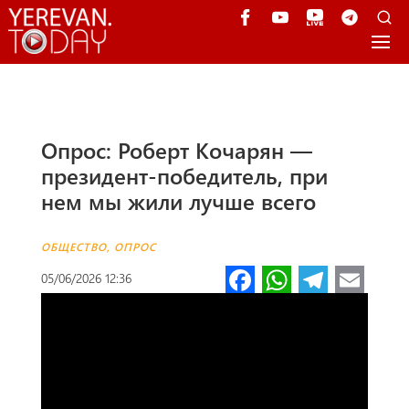
Опрос: Роберт Кочарян —
президент-победитель, при
нем мы жили лучше всего
ОБЩЕСТВО
,
ОПРОС
Fa
W
Te
E
05/06/2026 12:36
ce
h
le
m
b
at
gr
ail
o
s
a
o
A
m