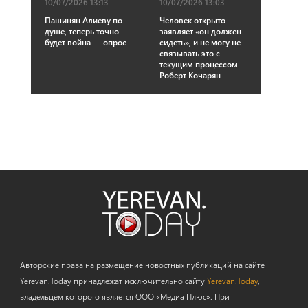
10/07/2026 13:13
10/07/2026 13:03
Пашинян Алиеву по
Человек открыто
душе, теперь точно
заявляет «он должен
будет война — опрос
сидеть», и не могу не
связывать это с
текущим процессом –
Роберт Кочарян
Авторские права на размещение новостных публикаций на сайте
Yerevan.Today принадлежат исключительно сайту
Yerevan.Today
,
владельцем которого является ООО «Медиа Плюс». При