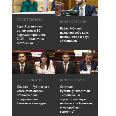
06/08/2026 19:20
03/08/2026 22:59
Курс Армении на
Рубен Рубинян
вступление в ЕС
назначил себе двух
нарушает принципы
помощников и двух
ЕАЭС — Валентина
советников
Матвиенко
02/08/2026 12:40
02/08/2026 12:01
Хамоян — Рубиняну: в
Сагателян —
итоге от комиссии
Рубиняну: входит ли
остались лишь
Тигранашен в
поздравления
территориальную
Кылыча в ваш адрес
целостность Армении,
о которой вы
говорите?