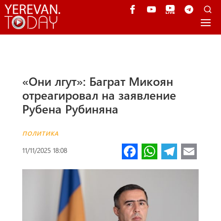
«Они лгут»: Баграт Микоян
отреагировал на заявление
Рубена Рубиняна
ПОЛИТИКА
Fa
W
Te
E
11/11/2025 18:08
ce
h
le
m
b
at
gr
ail
o
s
a
o
A
m