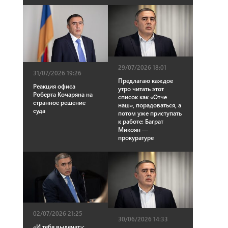
29/07/2026 18:01
31/07/2026 19:26
Предлагаю каждое
Реакция офиса
утро читать этот
Роберта Кочаряна на
список как «Отче
странное решение
наш», порадоваться, а
суда
потом уже приступать
к работе: Баграт
Микоян —
прокуратуре
02/07/2026 21:25
30/06/2026 14:33
«И тебя вылечат»: