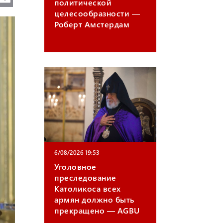
политической
e
m
целесообразности —
Роберт Амстердам
gr
ail
a
m
6/08/2026 19:53
Уголовное
преследование
Католикоса всех
армян должно быть
прекращено — AGBU