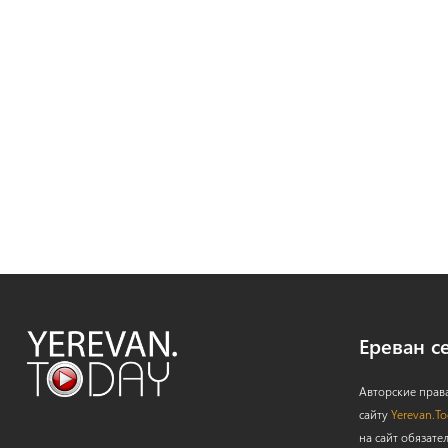
Ереван с
Авторские прав
сайту
Yerevan.T
на сайт обязате