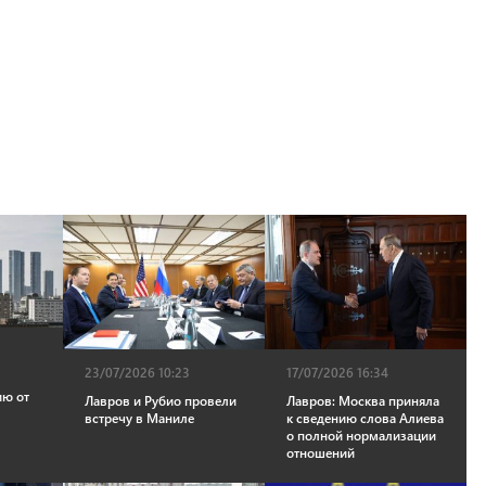
23/07/2026 10:23
17/07/2026 16:34
ию от
Лавров и Рубио провели
Лавров: Москва приняла
встречу в Маниле
к сведению слова Алиева
о полной нормализации
отношений