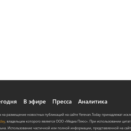
егодня
В эфире
Пресса
Аналитика
а на размещение новостных публикаций на сайте Yerevan.Today принадлежат иск
oday
, владельцем которого является ООО «Медиа Плюс». При использовании цитат с
льна. Использование частичной или полной информации, представленной на сайт