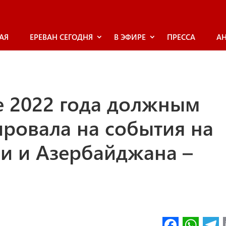
АЯ
ЕРЕВАН СЕГОДНЯ
В ЭФИРЕ
ПРЕССА
А
е 2022 года должным
ировала на события на
и и Азербайджана –
Fa
W