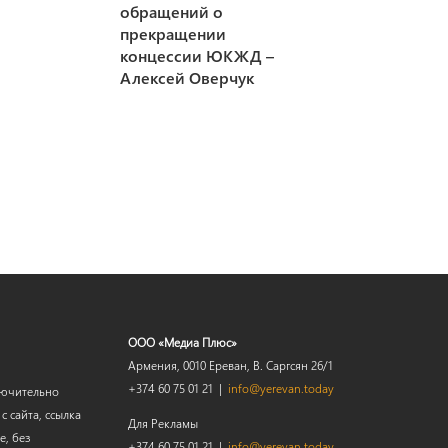
обращений о
прекращении
концессии ЮКЖД –
Алексей Оверчук
ООО «Медиа Плюс»
Армения, 0010 Ереван, В. Саргсян 26/1
+374 60 75 01 21 |
info@yerevan.today
лючительно
 сайта, ссылка
Для Рекламы
е, без
+374 60 75 01 21 |
info@yerevan.today