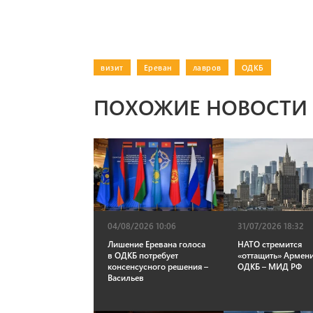
визит
|
Ереван
|
лавров
|
ОДКБ
ПОХОЖИЕ НОВОСТИ
04/08/2026 10:06
31/07/2026 18:32
Лишение Еревана голоса
НАТО стремится
в ОДКБ потребует
«оттащить» Армен
консенсусного решения –
ОДКБ – МИД РФ
Васильев