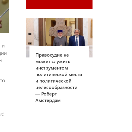
 и
ции
Правосудие не
и
может служить
инструментом
политической мести
сто
и политической
целесообразности
— Роберт
Амстердам
ле