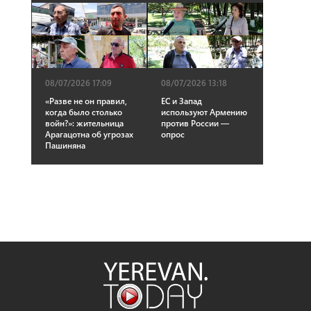
08/07/2026 17:09
08/07/2026 13:18
«Разве не он правил,
ЕС и Запад
когда было столько
используют Армению
войн?»: жительница
против России —
Арагацотна об угрозах
опрос
Пашиняна