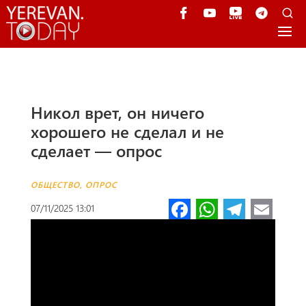
Никол врет, он ничего
хорошего не сделал и не
сделает — опрос
ОБЩЕСТВО
,
ОПРОС
Fa
W
Te
E
07/11/2025 13:01
ce
h
le
m
b
at
gr
ail
o
s
a
o
A
m