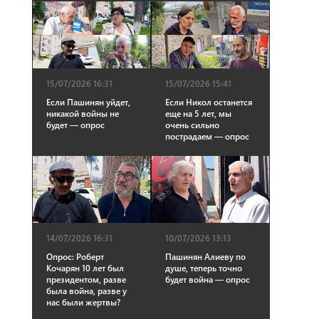
15/07/2026 16:31
15/07/2026 15:41
Если Пашинян уйдет,
Если Никол останется
никакой войны не
еще на 5 лет, мы
будет — опрос
очень сильно
пострадаем — опрос
14/07/2026 16:31
10/07/2026 13:13
Опрос: Роберт
Пашинян Алиеву по
Кочарян 10 лет был
душе, теперь точно
президентом, разве
будет война — опрос
была война, разве у
нас были жертвы?