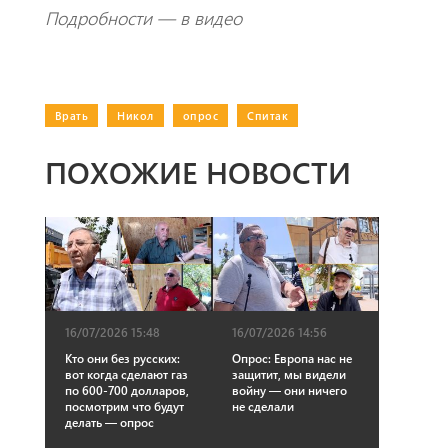
Подробности — в видео
Врать
|
Никол
|
опрос
|
Спитак
ПОХОЖИЕ НОВОСТИ
16/07/2026 15:48
16/07/2026 14:56
Кто они без русских:
Опрос: Европа нас не
вот когда сделают газ
защитит, мы видели
по 600-700 долларов,
войну — они ничего
посмотрим что будут
не сделали
делать — опрос