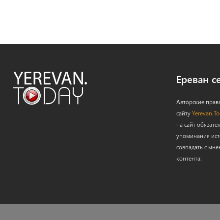
Ереван с
Авторские прав
сайту
Yerevan.T
на сайт обязате
упоминания ист
совпадать с мне
контента.