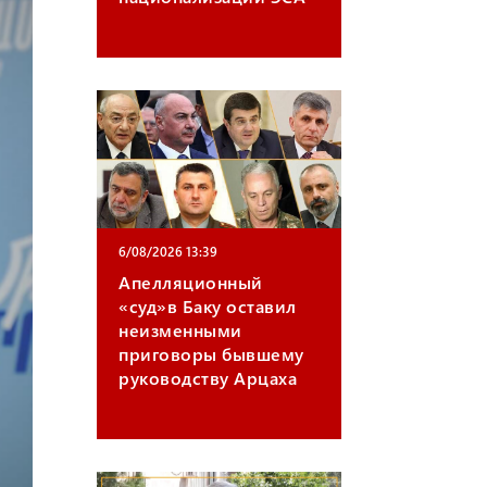
gr
ail
a
m
6/08/2026 13:39
Апелляционный
«суд»в Баку оставил
неизменными
приговоры бывшему
руководству Арцаха