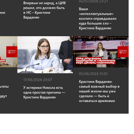
02/07/2026 23:21
Впервые не народ, а ЦИК
решил, кто должен быть
Ваши
ине
в НС – Кристине
«интеллектуальные»
Варданян
коллеги оправдывали
куда большее зло –
Кристине Варданян
05/06/2026 15:01
17/06/2026 20:07
Кристине Варданян:
ьтаты
самый важный выбор в
У истерики Никола есть
нашей жизни мы уже
одна простая причина —
удут
сделали — быть и
Кристине Варданян
оставаться армянами