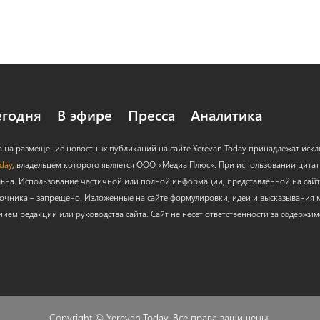
егодня
В эфире
Пресса
Аналитика
а на размещение новостных публикаций на сайте Yerevan.Today принадлежат иск
oday
, владельцем которого является ООО «Медиа Плюс». При использовании цитат с
льна. Использование частичной или полной информации, представленной на сайт
очника – запрещено. Изложенные на сайте формулировки, идеи и высказывания м
нием редакции или руководства сайта. Сайт не несет ответственности за содержи
Copyright ©
Yerevan.Today
. Все права защищены.