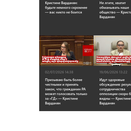
Кристине Варданян:
Не лгите, хватит
будьте немного скромнее
обманывать наше
— вас никто не боится
общество — Крист
Варданян
02/07/2026 14:38
19/06/2026 13:22
Призываю быть более
Идут здоровые
честными и принять
обсуждения: резул
закон, что гражданин РА
сотрудничества
может голосовать только
оппозиции скоро б
за «ГД» — Кристине
видны — Кристине
Варданян
Варданян