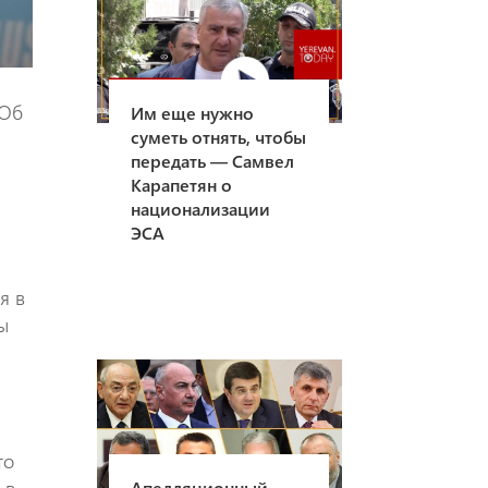
 Об
Им еще нужно
суметь отнять, чтобы
передать — Самвел
Карапетян о
национализации
ЭСА
я в
ы
то
Апелляционный