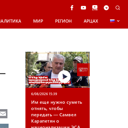
НАЛИТИКА
МИР
РЕГИОН
АРЦАХ
—
6/08/2026 15:39
Им еще нужно суметь
отнять, чтобы
Te
E
передать — Самвел
e
m
Карапетян о
национализации ЭСА