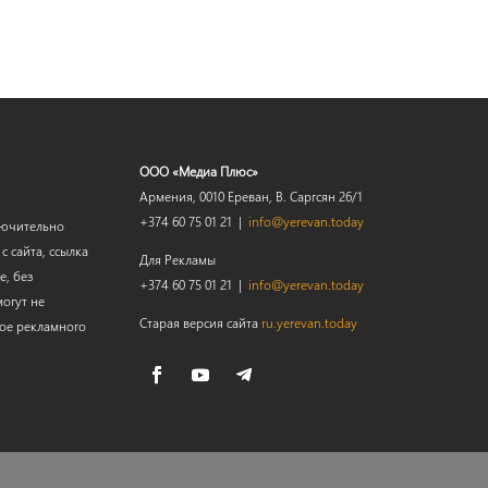
ООО «Медиа Плюс»
Армения, 0010 Ереван, В. Саргсян 26/1
+374 60 75 01 21 |
info@yerevan.today
лючительно
 сайта, ссылка
Для Рекламы
е, без
+374 60 75 01 21 |
info@yerevan.today
огут не
Старая версия сайта
ru.yerevan.today
мое рекламного