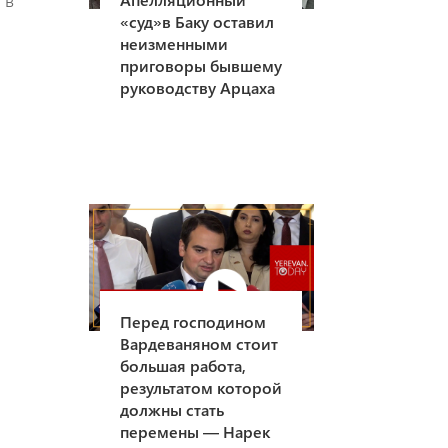
 в
«суд»в Баку оставил
неизменными
приговоры бывшему
руководству Арцаха
Перед господином
Вардеваняном стоит
большая работа,
результатом которой
должны стать
перемены — Нарек