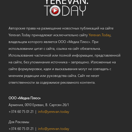
Авторские права на размещение новостных публикаций на сайте
Yerevan.Today принадлежат исключительно сайту
Yerevan.Today
,
владельцем которого является ООО «Медиа Плюс». При
использовании цитат с сайта, ссылка на сайт обязательна.
Использование частичной или полной информации, представленной
на сайте, без упоминания источника – запрещено. Изложенные на
сайте формулировки, идеи и высказывания могут не совпадать с
мнением редакции или руководства сайта. Сайт не несет
ответственности за содержимое рекламного контента.
ООО «Медиа Плюс»
Армения, 0010 Ереван, В. Саргсян 26/1
+374 60 75 01 21 |
info@yerevan.today
Для Рекламы
+374 60 75 01 21 |
info@yerevan.today