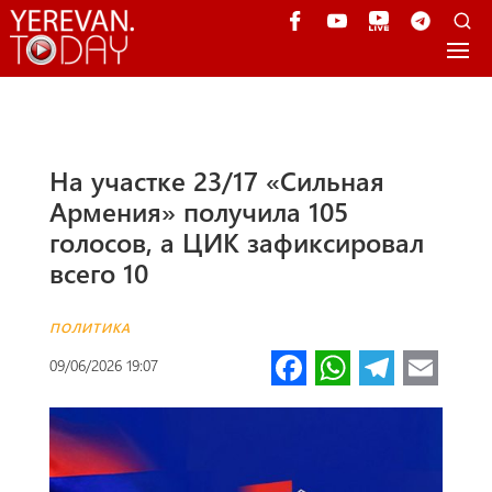
На участке 23/17 «Сильная
Армения» получила 105
голосов, а ЦИК зафиксировал
всего 10
ПОЛИТИКА
Fa
W
Te
E
09/06/2026 19:07
ce
h
le
m
b
at
gr
ail
o
s
a