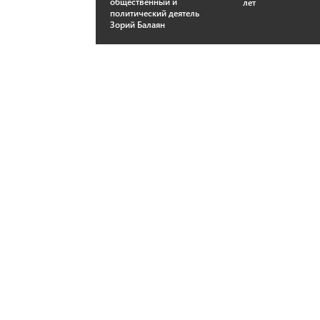
общественный и
лет
политический деятель
Зорий Балаян