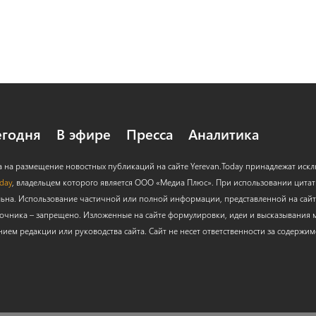
егодня
В эфире
Пресса
Аналитика
а на размещение новостных публикаций на сайте Yerevan.Today принадлежат иск
oday
, владельцем которого является ООО «Медиа Плюс». При использовании цитат с
льна. Использование частичной или полной информации, представленной на сайт
очника – запрещено. Изложенные на сайте формулировки, идеи и высказывания м
нием редакции или руководства сайта. Сайт не несет ответственности за содержи