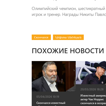
Олимпийский чемпион, шестикратный 
игрок и тренер. Награды Никиты Павл
Скончался
|
Նիկիտա Սիմոնյան
ПОХОЖИЕ НОВОСТИ
20/03/2026 18:28
Известный америк
05/04/2026 10:19
актер Чак Норрис
Скончался известный
скончался в возра