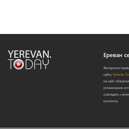
Ереван с
Авторские прав
сайту
Yerevan.T
на сайт обязате
упоминания ист
совпадать с мне
контента.