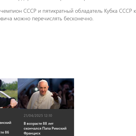
чемпион СССР и пятикратный обладатель Кубка СССР к
овича можно перечислять бесконечно.
21/04/2025 12:10
анский
В возрасте 88 лет
скончался Папа Римский
сте 86
Франциск