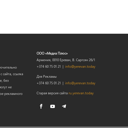
ООО «Медиа Плюс»
Армения, 0010 Ереван, В. Саргсян 26/1
+374 60 75 01 21 |
info@yerevan.today
лючительно
 сайта, ссылка
Для Рекламы
е, без
+374 60 75 01 21 |
info@yerevan.today
огут не
Старая версия сайта
ru.yerevan.today
мое рекламного