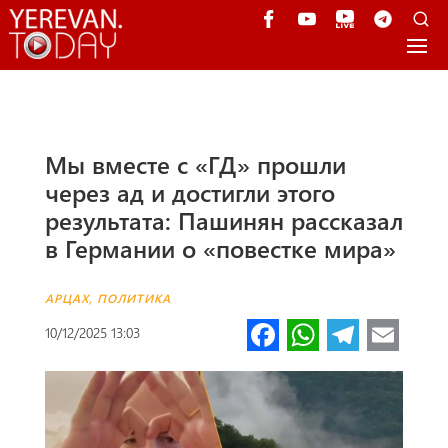
Мы вместе с «ГД» прошли
через ад и достигли этого
результата: Пашинян рассказал
в Германии о «повестке мира»
АРЦАХ
,
ПОЛИТИКА
Fa
W
Te
E
10/12/2025 13:03
ce
h
le
m
b
at
gr
ail
o
s
a