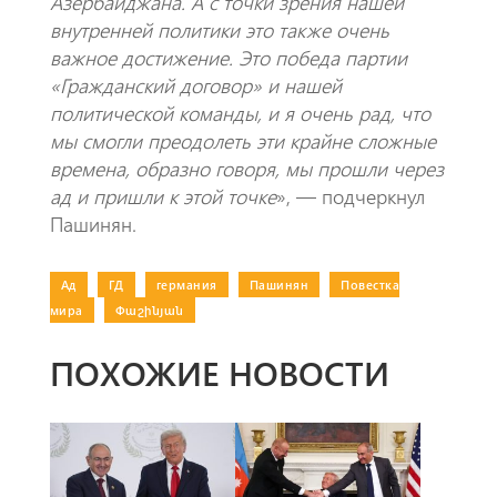
Азербайджана. А с точки зрения нашей
внутренней политики это также очень
важное достижение. Это победа партии
«Гражданский договор» и нашей
политической команды, и я очень рад, что
мы смогли преодолеть эти крайне сложные
времена, образно говоря, мы прошли через
ад и пришли к этой точке
», — подчеркнул
Пашинян.
Ад
|
ГД
|
германия
|
Пашинян
|
Повестка
мира
|
Փաշինյան
ПОХОЖИЕ НОВОСТИ