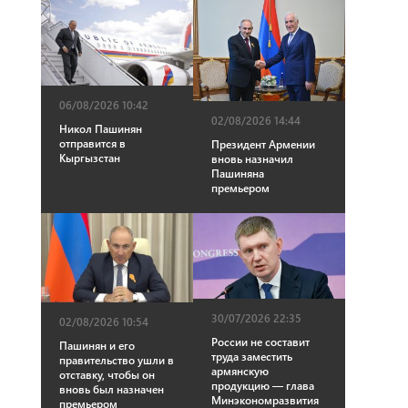
06/08/2026 10:42
02/08/2026 14:44
Никол Пашинян
отправится в
Президент Армении
Кыргызстан
вновь назначил
Пашиняна
премьером
30/07/2026 22:35
02/08/2026 10:54
России не составит
Пашинян и его
труда заместить
правительство ушли в
армянскую
отставку, чтобы он
продукцию — глава
вновь был назначен
Минэкономразвития
премьером