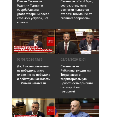
Ишхан Сагателян:
Сагателян: «Твой брат,
будут ли Турция и
сестра, отец, мать:
Азербайджана
всячески пытаются
удовлетворены после
отвлечь внимание от
стольких уступок, нет
главных вопросов»
конечно
02/08/2026 13:36
02/08/2026 12:01
Да, 7 июня оппозиция
Сагателян —
не победила, и это
Рубиняну: входит ли
плохо, но не победила
Тигранашен в
и действующая власть
территориальную
— Ишхан Сагателян
целостность Армении,
о которой вы
говорите?