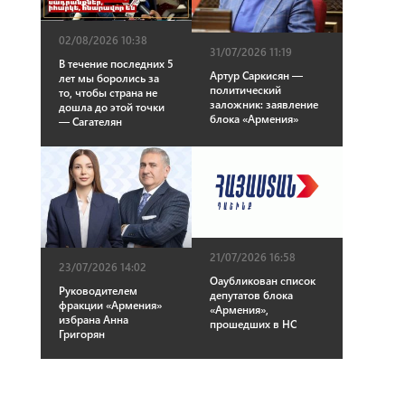
02/08/2026 10:38
31/07/2026 11:19
В течение последних 5
Артур Саркисян —
лет мы боролись за
политический
то, чтобы страна не
заложник: заявление
дошла до этой точки
блока «Армения»
— Сагателян
21/07/2026 16:58
23/07/2026 14:02
Оаубликован список
Руководителем
депутатов блока
фракции «Армения»
«Армения»,
избрана Анна
прошедших в НС
Григорян