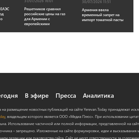
31/07/2026 16:01
30/07/2026 11:51
 ЕАЭС
Решетников сравнил
Армения ввела
од
российские цены на газ
временный запрет на
го
для Армении с
импорт томатной пасты
европейскими
егодня
В эфире
Пресса
Аналитика
а на размещение новостных публикаций на сайте Yerevan.Today принадлежат иск
oday
, владельцем которого является ООО «Медиа Плюс». При использовании цитат с
льна. Использование частичной или полной информации, представленной на сайт
очника – запрещено. Изложенные на сайте формулировки, идеи и высказывания м
нием редакции или руководства сайта. Сайт не несет ответственности за содержи