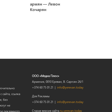
армян — Левон
Кочарян
ООО «Медиа Плюс»
Армения, 0010 Ереван, В. Саргсян 26/1
+374 60 75 01 21 |
info@yerevan.today
лючительно
 сайта, ссылка
Для Рекламы
е, без
+374 60 75 01 21 |
info@yerevan.today
огут не
Старая версия сайта
ru.yerevan.today
мое рекламного