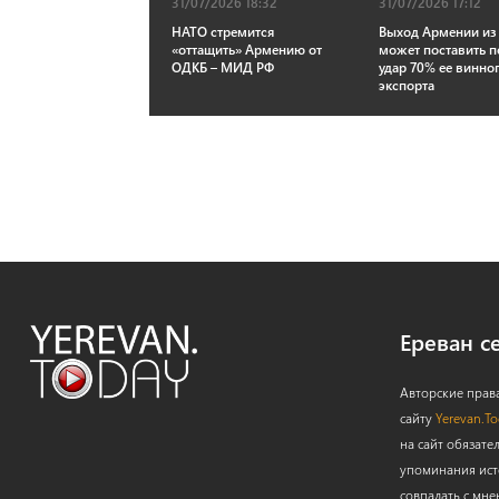
31/07/2026 18:32
31/07/2026 17:12
НАТО стремится
Выход Армении из
«оттащить» Армению от
может поставить п
ОДКБ – МИД РФ
удар 70% ее винно
экспорта
Ереван с
Авторские прав
сайту
Yerevan.T
на сайт обязате
упоминания ист
совпадать с мне