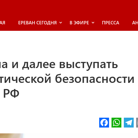
АЯ
ЕРЕВАН СЕГОДНЯ
В ЭФИРЕ
ПРЕССА
А
а и далее выступать
тической безопасности
 РФ
Fa
W
ce
h
l