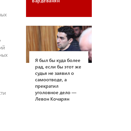
Вардеванян
ных
»
ний
нных
Я был бы куда более
рад, если бы этот же
судья не заявил о
самоотводе, а
прекратил
сти
уголовное дело —
Левон Кочарян