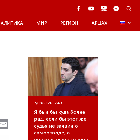
НАЛИТИКА
МИР
РЕГИОН
АРЦАХ
7/08/2026 17:49
Я был бы куда более
рад, если бы этот же
Te
E
судья не заявил о
e
m
самоотводе, а
прекратил уголовное