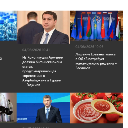
04/08/2026 10:06
04/08/2026 10:41
Лишение Еревана голоса
Из Конституции Армении
в ОДКБ потребует
й
должна быть исключена
консенсусного решения –
статья,
Васильев
предусматривающая
«претензии» к
Азербайджану и Турции
— Гаджиев