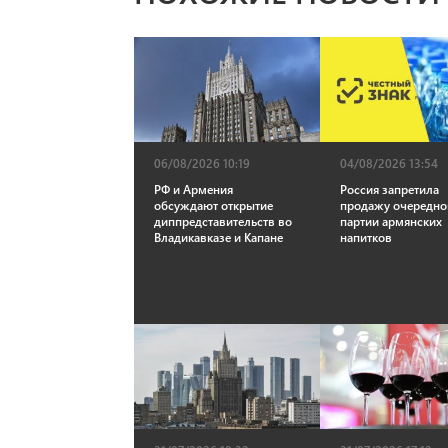
06/08/2026 10:19
04/08/2026 13:54
РФ и Армения
Россия запретила
обсуждают открытие
продажу очередно
диппредставительств во
партии армянских
Владикавказе и Капане
напитков