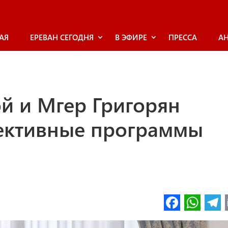
АЯ
ЕРЕВАН СЕГОДНЯ
В ЭФИРЕ
ПРЕССА
А
 и Мгер Григорян
ективные программы
Fa
W
ce
h
l