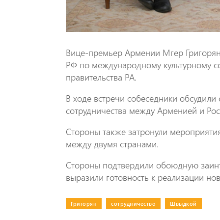
Вице-премьер Армении Мгер Григорян 
РФ по международному культурному с
правительства РА.
В ходе встречи собеседники обсудил
сотрудничества между Арменией и Росс
Стороны также затронули мероприятия
между двумя странами.
Стороны подтвердили обоюдную заинт
выразили готовность к реализации но
Григорян
|
сотрудничество
|
Швыдкой