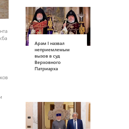
нта
жба
Арам I назвал
неприемлемым
вызов в суд
Верховного
Патриарха
оков
и