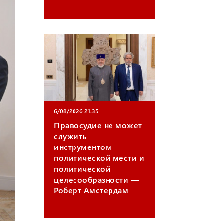
gr
ail
a
m
6/08/2026 21:35
Правосудие не может
служить
инструментом
политической мести и
политической
целесообразности —
Роберт Амстердам