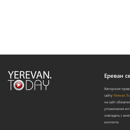
Ереван с
Авторские прав
сайту
Yerevan.T
на сайт обязате
упоминания ист
совпадать с мне
контента.