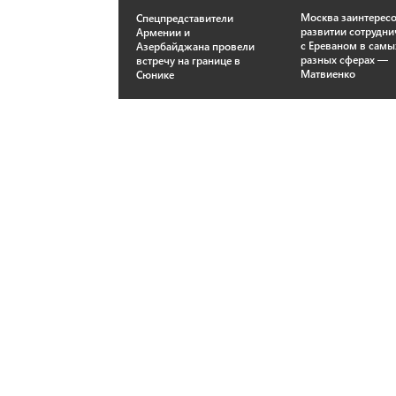
Москва заинтересо
Спецпредставители
развитии сотрудни
Армении и
с Ереваном в самы
Азербайджана провели
разных сферах —
встречу на границе в
Матвиенко
Сюнике