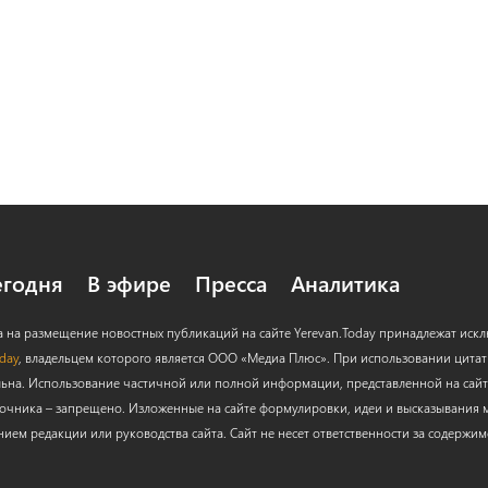
егодня
В эфире
Пресса
Аналитика
а на размещение новостных публикаций на сайте Yerevan.Today принадлежат иск
oday
, владельцем которого является ООО «Медиа Плюс». При использовании цитат с
льна. Использование частичной или полной информации, представленной на сайт
очника – запрещено. Изложенные на сайте формулировки, идеи и высказывания м
нием редакции или руководства сайта. Сайт не несет ответственности за содержи