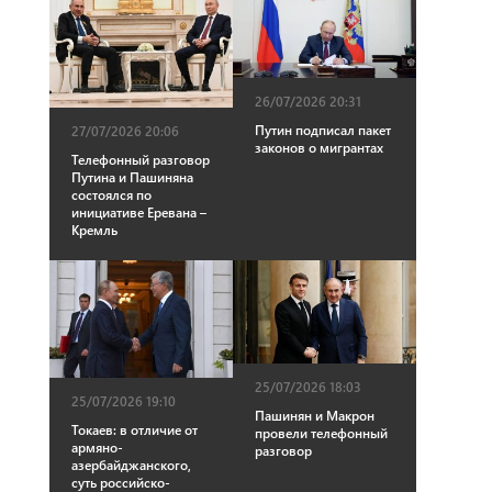
26/07/2026 20:31
Путин подписал пакет
27/07/2026 20:06
законов о мигрантах
Телефонный разговор
Путина и Пашиняна
состоялся по
инициативе Еревана –
Кремль
25/07/2026 18:03
25/07/2026 19:10
Пашинян и Макрон
Токаев: в отличие от
провели телефонный
армяно-
разговор
азербайджанского,
суть российско-