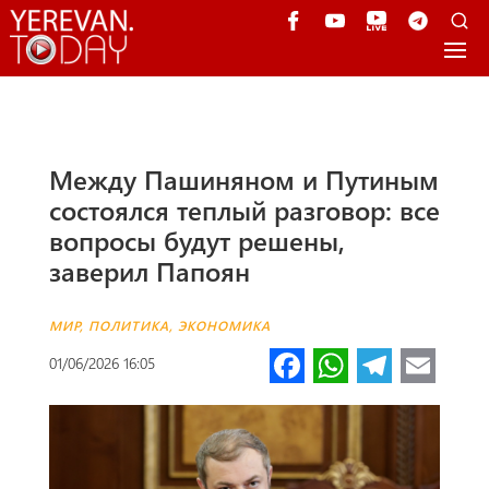
Между Пашиняном и Путиным
состоялся теплый разговор: все
вопросы будут решены,
заверил Папоян
МИР
,
ПОЛИТИКА
,
ЭКОНОМИКА
Fa
W
Te
E
01/06/2026 16:05
ce
h
le
m
b
at
gr
ail
o
s
a