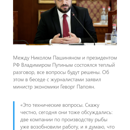
o
A
m
k
p
p
​Между Николом Пашиняном и президентом
РФ Владимиром Путиным состоялся теплый
разговор, все вопросы будут решены. Об
этом в беседе с журналистами заявил
министр экономики Геворг Папоян.
​«Это технические вопросы. Скажу
честно, сегодня они тоже обсуждались:
две компании по производству рыбы
уже возобновили работу, и я думаю, что