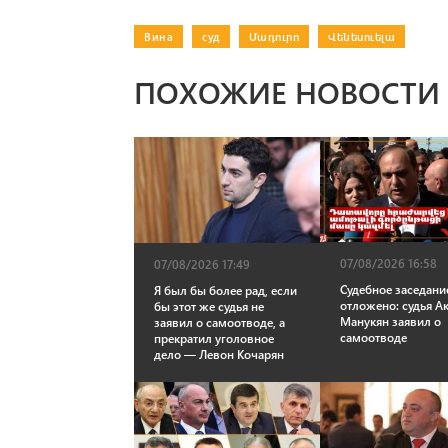
Вина
|
суд
|
Մադուրո
|
Վենեսուելա
ПОХОЖИЕ НОВОСТИ
07/08/2026 16:58
07/08/2026 17:49
Судебное заседани
Я был бы более рад, если
отложено: судья А
бы этот же судья не
Манукян заявил о
заявил о самоотводе, а
самоотводе
прекратил уголовное
дело — Левон Кочарян