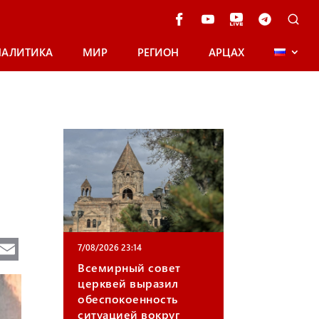
НАЛИТИКА
МИР
РЕГИОН
АРЦАХ
Te
E
7/08/2026 23:14
e
m
Всемирный совет
церквей выразил
gr
ail
обеспокоенность
a
ситуацией вокруг