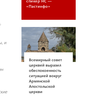
спикер НС —
«Пастинфо»
,
ы, и
Всемирный совет
церквей выразил
ин
обеспокоенность
,
ситуацией вокруг
Армянской
Апостольской
ские
церкви