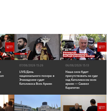
07/08/2026 15:26
06/08/2026 15:13
е
LIVE/День
Наша сила будет
коп
национального позора: в
присутствовать на суде
Эчмиадзине судят
над Католикосом всех
Католикоса Всех Армян
армян — Самвел
Карапетян