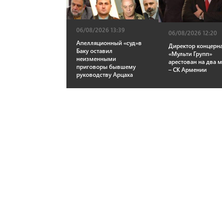
06/08/2026 13:39
06/08/2026 12:20
Апелляционный «суд»в
Директор концерн
Баку оставил
«Мульти Групп»
неизменными
арестован на два 
приговоры бывшему
– СК Армении
руководству Арцаха