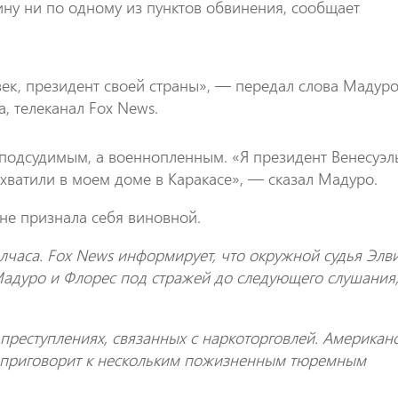
ину ни по одному из пунктов обвинения, сообщает
ек, президент своей страны», — передал слова Мадуро
а, телеканал Fox News.
е подсудимым, а военнопленным. «Я президент Венесуэл
хватили в моем доме в Каракасе», — сказал Мадуро.
не признала себя виновной.
лчаса. Fox News информирует, что окружной судья Элв
Мадуро и Флорес под стражей до следующего слушания
преступлениях, связанных с наркоторговлей. Американ
 приговорит к нескольким пожизненным тюремным