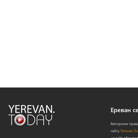
Ереван с
Авторские прав
сайту
Yerevan.T
на сайт обязате