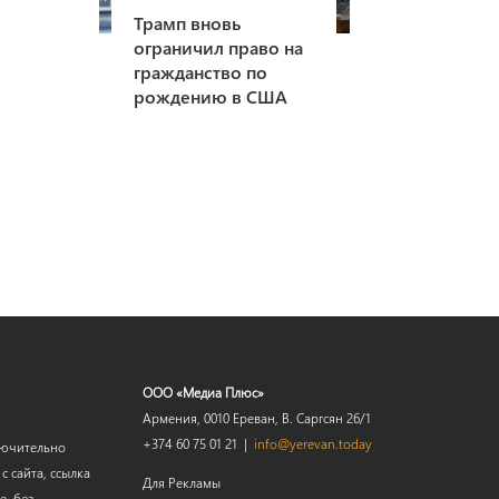
Трамп вновь
ограничил право на
гражданство по
рождению в США
ООО «Медиа Плюс»
Армения, 0010 Ереван, В. Саргсян 26/1
+374 60 75 01 21 |
info@yerevan.today
лючительно
 сайта, ссылка
Для Рекламы
е, без