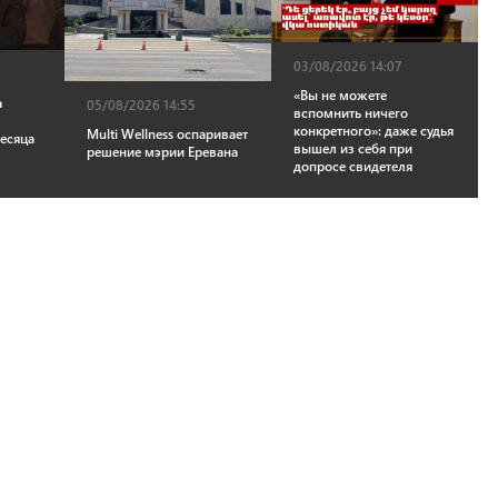
03/08/2026 14:07
«Вы не можете
а
05/08/2026 14:55
вспомнить ничего
конкретного»: даже судья
Multi Wellness оспаривает
месяца
вышел из себя при
решение мэрии Еревана
допросе свидетеля