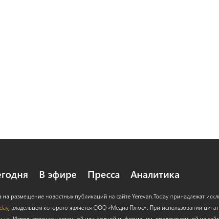
егодня
В эфире
Пресса
Аналитика
а на размещение новостных публикаций на сайте Yerevan.Today принадлежат иск
oday
, владельцем которого является ООО «Медиа Плюс». При использовании цитат с
льна. Использование частичной или полной информации, представленной на сайт