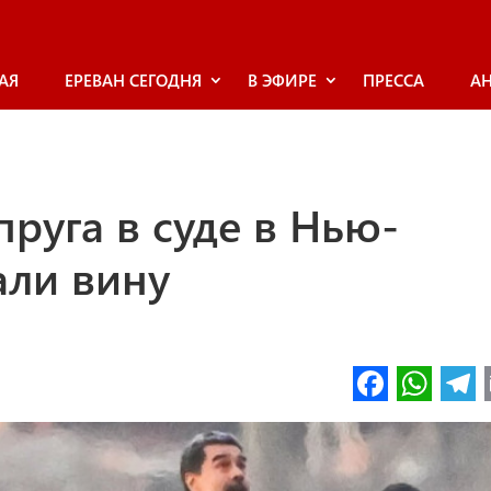
АЯ
ЕРЕВАН СЕГОДНЯ
В ЭФИРЕ
ПРЕССА
А
пруга в суде в Нью-
али вину
Fa
W
ce
h
l
b
at
o
s