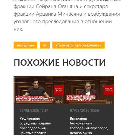
фракции Сейрана Оганяна и секретаря
фракции Арцвика Минасяна и возбуждения
уголовного преследования в отношении
них.
заседание
|
нс
|
Уголовное преследование
ПОХОЖИЕ НОВОСТИ
07/08/2026 16:17
07/08/2026 13:56
Решительно
Выполняя
осуждаем подлые
бесконечные
преследования,
требования агрессора,
начатые против
невозможно