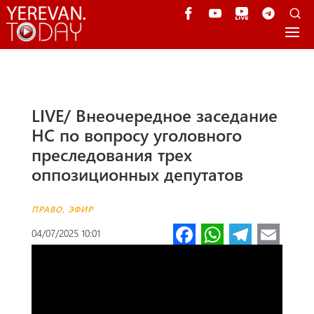
LIVE/ Внеочередное заседание
НС по вопросу уголовного
преследования трех
оппозиционных депутатов
ПРАВО
,
ЭФИР
Fa
W
Te
E
04/07/2025 10:01
ce
h
le
m
b
at
gr
ail
o
s
a