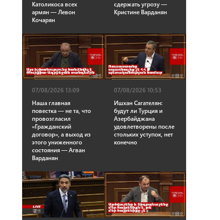
Католикоса всех
сдержать угрозу —
армян — Левон
Кристине Варданян
Кочарян
07/08/2026 13:09
07/08/2026 10:53
Наша главная
Ишхан Сагателян:
повестка — не та, что
будут ли Турция и
провозгласил
Азербайджана
«Гражданский
удовлетворены после
договор», а выход из
стольких уступок, нет
этого униженного
конечно
состояния — Агван
Варданян