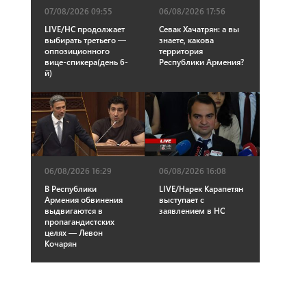
07/08/2026 09:55
06/08/2026 17:56
LIVE/НС продолжает
Севак Хачатрян: а вы
выбирать третьего —
знаете, какова
оппозиционного
территория
вице-спикера(день 6-
Республики Армения?
й)
06/08/2026 16:29
06/08/2026 16:08
В Республики
LIVE/Нарек Карапетян
Армения обвинения
выступает с
выдвигаются в
заявлением в НС
пропагандистских
целях — Левон
Кочарян