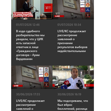
01/07/2026 12:46
01/07/2026 10:34
В ходе судебного
LIVE/КС продолжает
разбирательства мы
рассмотрение
увидели, что у ЦИК
заявлений о
есть запасной
признании
ответчик в лице
результатов выборов
«Гражданского
недействительными
договора – Арам
Вардеванян
30/06/2026 17:55
30/06/2026 16:19
LIVE/КС продолжает
Мы подозреваем, что
рассмотрение
был вброс
заявлений о
бюллетеней, разница