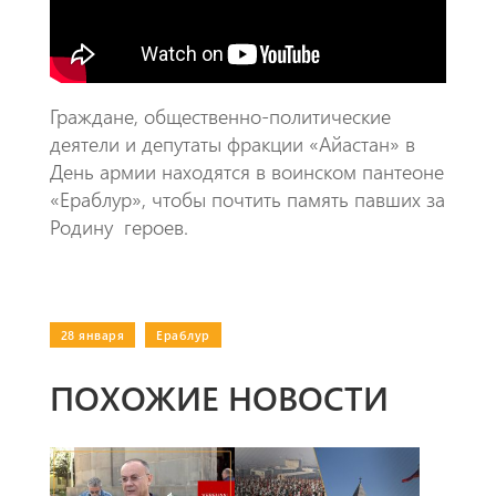
k
p
p
Граждане, общественно-политические
деятели и депутаты фракции «Айастан» в
День армии находятся в воинском пантеоне
«Ераблур», чтобы почтить память павших за
Родину героев.
28 января
|
Ераблур
ПОХОЖИЕ НОВОСТИ