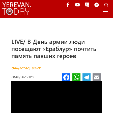
LIVE/ В День армии люди
посещают «Ераблур» почтить
память павших героев
ОБЩЕСТВО
,
ЭФИР
Fa
W
Te
E
28/01/2026 11:59
ce
h
le
m
b
at
gr
ail
o
s
a
o
A
m