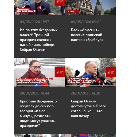
09/05/2026 11:57
09/05/2026 09:02
Из-за этих бездарных
Блок «Армения»
властей Тройной
посетил воинский
праздник свелся к
пантеон «Ераблур»
одной лишь победе —
Сейран Оганян
28/01/2026 14:44
28/01/2026 14:20
Кристине Варданян: о
Сейран Оганян:
жертвах до сих пор
достигнутое в Праге
говорят «плюс-
соглашение — это
минус», разве эти
наш позор
люди могут уважать
праздники?