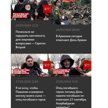
28/01/2026 13:12
28/01/2026 09:44
Позвольте не
нарушать занчимость
В Армении сегодня
дня лишними
отмечают День Армии
вопросами — Гарегин
Второй
27/01/2026 11:44
27/01/2026 11:19
Я не хочу, чтобы
Отец погибшего
Пашинян осквернил
героя: почему День
могилу моего сына —
памяти погибших не
отец погибшего героя
отмечают 27 сентября,
Азербайджан
запретил?