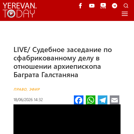
LIVE/ Судебное заседание по
сфабрикованному делу в
отношении архиепископа
Баграта Галстаняна
ПРАВО
,
ЭФИР
Fa
W
Te
E
18/06/2026 14:32
ce
h
le
m
b
at
gr
ail
o
s
a