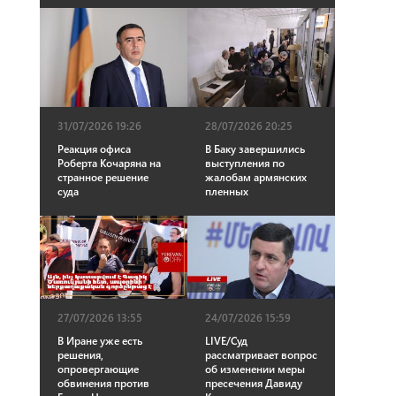
31/07/2026 19:26
28/07/2026 20:25
Реакция офиса
В Баку завершились
Роберта Кочаряна на
выступления по
странное решение
жалобам армянских
суда
пленных
27/07/2026 13:55
24/07/2026 15:59
В Иране уже есть
LIVE/Суд
решения,
рассматривает вопрос
опровергающие
об изменении меры
обвинения против
пресечения Давиду