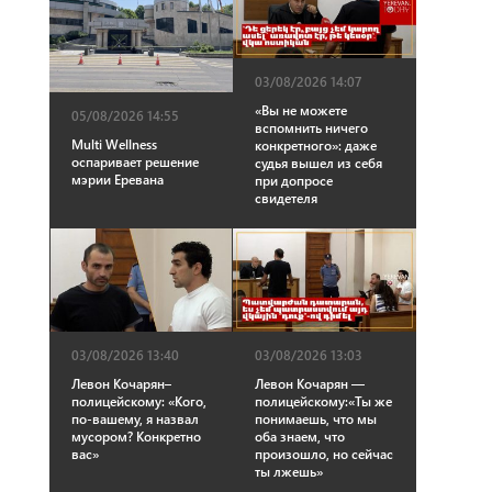
03/08/2026 14:07
«Вы не можете
05/08/2026 14:55
вспомнить ничего
Multi Wellness
конкретного»: даже
оспаривает решение
судья вышел из себя
мэрии Еревана
при допросе
свидетеля
03/08/2026 13:40
03/08/2026 13:03
Левон Кочарян–
Левон Кочарян —
полицейскому: «Кого,
полицейскому:«Ты же
по-вашему, я назвал
понимаешь, что мы
мусором? Конкретно
оба знаем, что
вас»
произошло, но сейчас
ты лжешь»