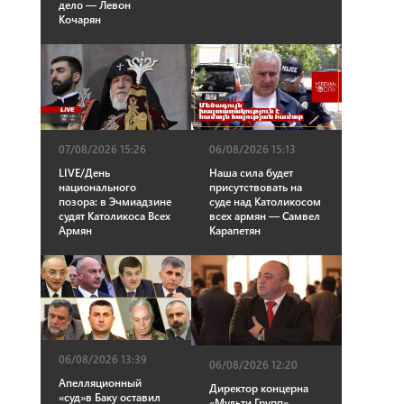
дело — Левон
Кочарян
07/08/2026 15:26
06/08/2026 15:13
LIVE/День
Наша сила будет
национального
присутствовать на
позора: в Эчмиадзине
суде над Католикосом
судят Католикоса Всех
всех армян — Самвел
Армян
Карапетян
06/08/2026 13:39
06/08/2026 12:20
Апелляционный
Директор концерна
«суд»в Баку оставил
«Мульти Групп»