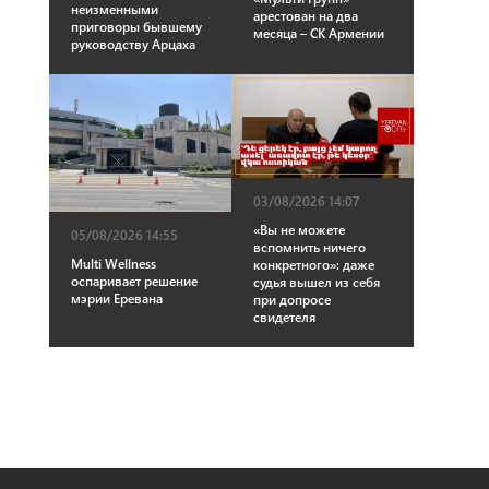
неизменными
арестован на два
приговоры бывшему
месяца – СК Армении
руководству Арцаха
03/08/2026 14:07
«Вы не можете
05/08/2026 14:55
вспомнить ничего
Multi Wellness
конкретного»: даже
оспаривает решение
судья вышел из себя
мэрии Еревана
при допросе
свидетеля