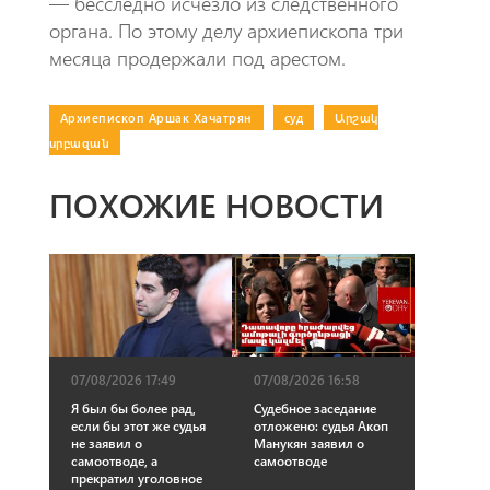
— бесследно исчезло из следственного
органа. По этому делу архиепископа три
месяца продержали под арестом.
Архиепископ Аршак Хачатрян
|
суд
|
Արշակ
սրբազան
ПОХОЖИЕ НОВОСТИ
07/08/2026 16:58
07/08/2026 17:49
Судебное заседание
Я был бы более рад,
отложено: судья Акоп
если бы этот же судья
Манукян заявил о
не заявил о
самоотводе
самоотводе, а
прекратил уголовное