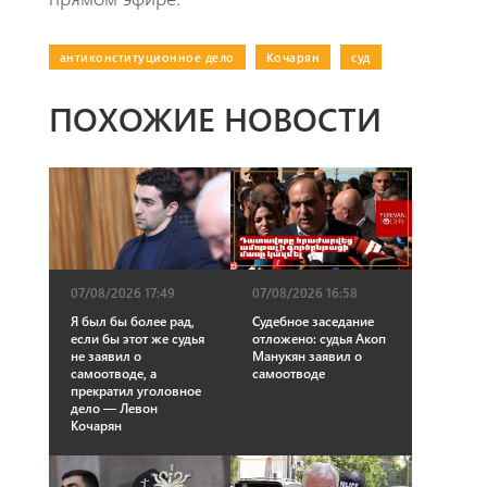
антиконституционное дело
|
Кочарян
|
суд
ПОХОЖИЕ НОВОСТИ
07/08/2026 16:58
07/08/2026 17:49
Судебное заседание
Я был бы более рад,
отложено: судья Акоп
если бы этот же судья
Манукян заявил о
не заявил о
самоотводе
самоотводе, а
прекратил уголовное
дело — Левон
Кочарян