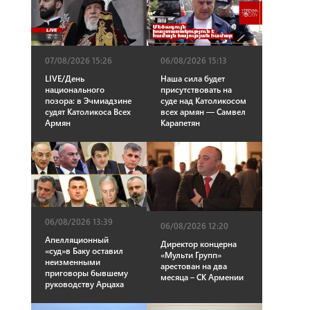
07/08/2026 15:26
06/08/2026 15:13
LIVE/День
Наша сила будет
национального
присутствовать на
позора: в Эчмиадзине
суде над Католикосом
судят Католикоса Всех
всех армян — Самвел
Армян
Карапетян
06/08/2026 13:39
06/08/2026 12:20
Апелляционный
Директор концерна
«суд»в Баку оставил
«Мульти Групп»
неизменными
арестован на два
приговоры бывшему
месяца – СК Армении
руководству Арцаха