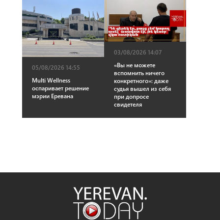
03/08/2026 14:07
«Вы не можете
05/08/2026 14:55
вспомнить ничего
Multi Wellness
конкретного»: даже
оспаривает решение
судья вышел из себя
мэрии Еревана
при допросе
свидетеля