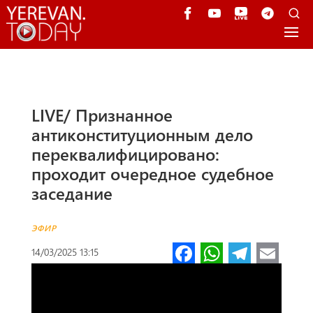
LIVE/ Признанное
антиконституционным дело
переквалифицировано:
проходит очередное судебное
заседание
ЭФИР
Fa
W
Te
E
14/03/2025 13:15
ce
h
le
m
b
at
gr
ail