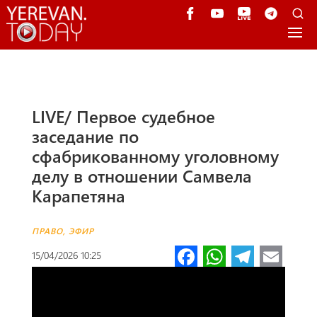
LIVE/ Первое судебное
заседание по
сфабрикованному уголовному
делу в отношении Самвела
Карапетяна
ПРАВО
,
ЭФИР
Fa
W
Te
E
15/04/2026 10:25
ce
h
le
m
b
at
gr
ail