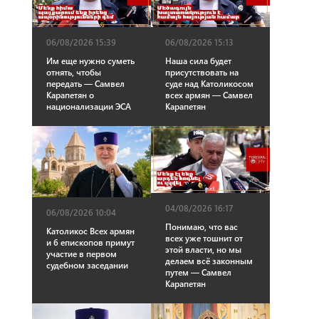
06/08/2026 15:39
06/08/2026 15:13
Им еще нужно суметь
Наша сила будет
отнять, чтобы
присутствовать на
передать — Самвел
суде над Католикосом
Карапетян о
всех армян — Самвел
национализации ЭСА
Карапетян
04/08/2026 16:17
06/08/2026 10:04
Понимаю, что вас
Католикос Всех армян
всех уже тошнит от
и 6 епископов примут
этой власти, но мы
участие в первом
делаем всё законным
судебном заседании
путем — Самвел
Карапетян