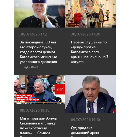
30/07/2026 17:21
30/07/2026 17:20
За последние 100 лет
Первое слушание по
это второй случай,
«делу» против
когда власти делают
Католикоса всех
Католикоса мишенью
армян назначено на 7
уголовного давления
августа
— адвокат
09/07/2026 19:30
Мы отправили Алена
09/07/2026 19:10
Симоняна в отставку
Суд продлил
по «секретному
домашний арест
плану» — Самвел