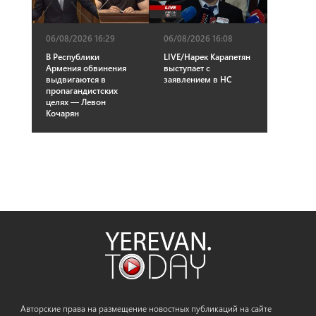
06/08/2026 16:29
06/08/2026 16:08
В Республики
LIVE/Нарек Карапетян
Армения обвинения
выступает с
выдвигаются в
заявлением в НС
пропагандистских
целях — Левон
Кочарян
Авторские права на размещение новостных публикаций на сайте