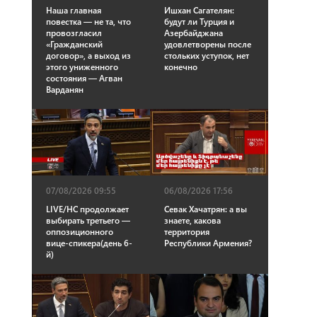
Наша главная
Ишхан Сагателян:
повестка — не та, что
будут ли Турция и
провозгласил
Азербайджана
«Гражданский
удовлетворены после
договор», а выход из
стольких уступок, нет
этого униженного
конечно
состояния — Агван
Варданян
07/08/2026 09:55
06/08/2026 17:56
LIVE/НС продолжает
Севак Хачатрян: а вы
выбирать третьего —
знаете, какова
оппозиционного
территория
вице-спикера(день 6-
Республики Армения?
й)