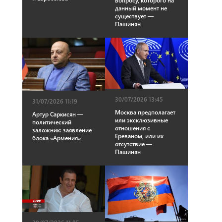
вопросу, которого на
данный момент не
существует —
Пашинян
30/07/2026 13:45
31/07/2026 11:19
Москва предполагает
Артур Саркисян —
или эксклюзивные
политический
отношения с
заложник: заявление
Ереваном, или их
блока «Армения»
отсутствие —
Пашинян