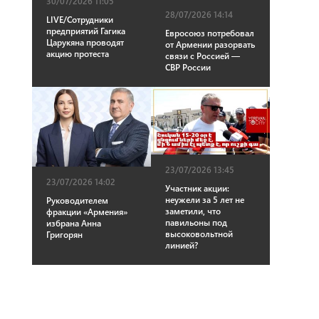
30/07/2026 11:05
28/07/2026 14:14
LIVE/Сотрудники
предприятий Гагика
Евросоюз потребовал
Царукяна проводят
от Армении разорвать
акцию протеста
связи с Россией —
СВР России
23/07/2026 13:45
23/07/2026 14:02
Участник акции:
неужели за 5 лет не
Руководителем
заметили, что
фракции «Армения»
павильоны под
избрана Анна
высоковольтной
Григорян
линией?