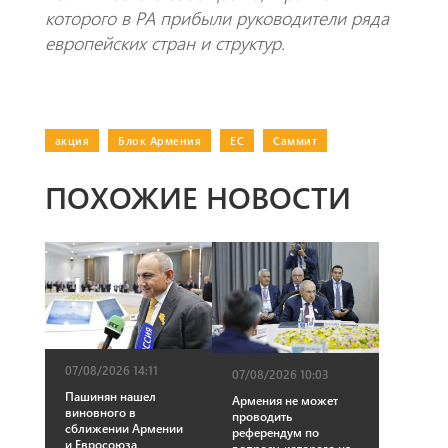
которого в РА прибыли руководители ряда
европейских стран и структур.
акция
|
Блок Армения
|
ЕС
|
Саммит
ПОХОЖИЕ НОВОСТИ
07/08/2026 14:11
07/08/2026 10:03
Пашинян нашел
Армения не может
виновного в
проводить
сближении Армении
референдум по
и Евросоюза