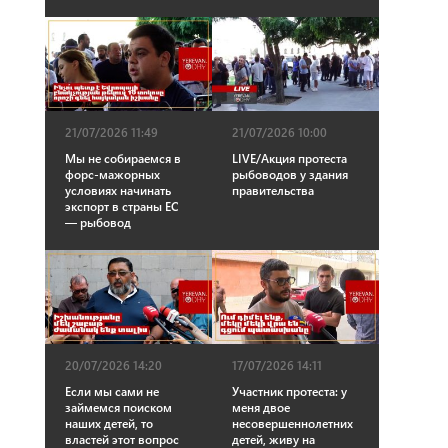
21/07/2026 11:49
21/07/2026 10:00
Мы не собираемся в
LIVE/Акция протеста
форс-мажорных
рыбоводов у здания
условиях начинать
правительства
экспорт в страны ЕС
— рыбовод
20/07/2026 14:20
17/07/2026 14:11
Если мы сами не
Участник протеста: у
займемся поиском
меня двое
наших детей, то
несовершеннолетних
властей этот вопрос
детей, живу на