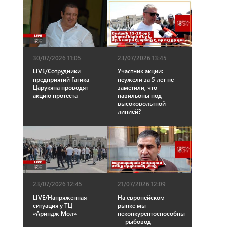
30/07/2026 11:05
23/07/2026 13:45
LIVE/Сотрудники
Участник акции:
предприятий Гагика
неужели за 5 лет не
Царукяна проводят
заметили, что
акцию протеста
павильоны под
высоковольтной
линией?
23/07/2026 12:45
21/07/2026 12:09
LIVE/Напряженная
На европейском
ситуация у ТЦ
рынке мы
«Ариндж Мол»
неконкурентоспособны
— рыбовод