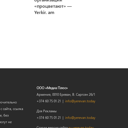
«процветают» —
Yerkir. am
ООО «Медиа Плюс»
Армения, 0010 Ереван, В. Саргсян 26/1
+374 60 75 01 21 |
info@yerevan.today
лючительно
 сайта, ссылка
Для Рекламы
е, без
+374 60 75 01 21 |
info@yerevan.today
огут не
Старая версия сайта
ru.yerevan.today