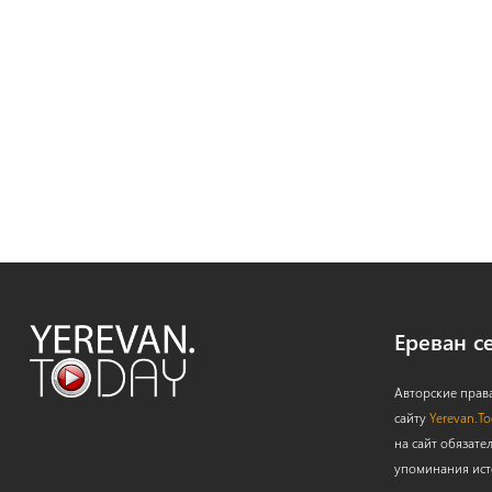
Ереван с
Авторские прав
сайту
Yerevan.T
на сайт обязате
упоминания ист