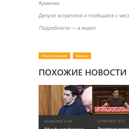
Армении.
Депутат встретился и пообщался с ме
Подробности — в видео
Левон Кочарян
|
Գավառ
ПОХОЖИЕ НОВОСТИ
07/08/2026 16:17
07/08/2026 17:49
Решительно осуж
Я был бы куда более рад,