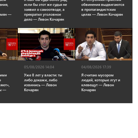
ания,
если бы этот же судья не
обвинения выдвигаются
заявил о самоотводе, а
в пропагандистских
рмян —
прекратил уголовное
целях — Левон Кочарян
дело — Левон Кочарян
05/08/2026 14:04
04/08/2026 17:39
кими
Уже 8 лет у власти: ты
Я считаю мусором
о
либо докажи, либо
людей, которые лгут и
ляют»,
извинись — Левон
клевещут — Левон
ты —
Кочарян
Кочарян