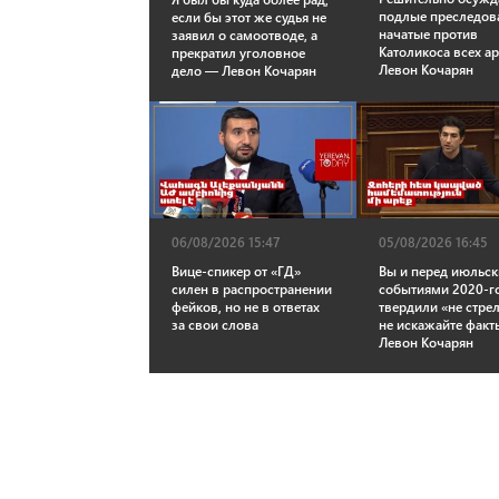
подлые преследов
если бы этот же судья не
начатые против
заявил о самоотводе, а
Католикоса всех а
прекратил уголовное
Левон Кочарян
дело — Левон Кочарян
06/08/2026 15:47
05/08/2026 16:45
Вице-спикер от «ГД»
Вы и перед июльс
силен в распространении
событиями 2020-г
фейков, но не в ответах
твердили «не стре
за свои слова
не искажайте фак
Левон Кочарян