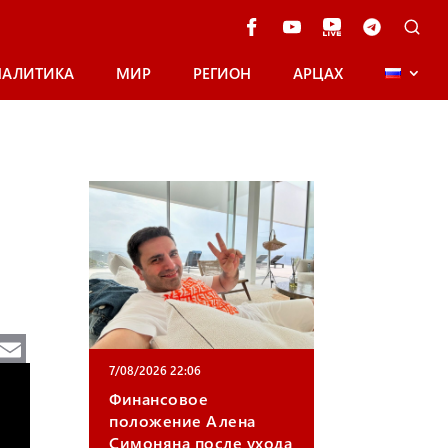
НАЛИТИКА
МИР
РЕГИОН
АРЦАХ
Te
E
e
m
7/08/2026 22:06
Финансовое
gr
ail
положение Алена
a
Симоняна после ухода