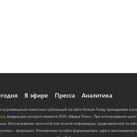
егодня
В эфире
Пресса
Аналитика
а на размещение новостных публикаций на сайте Yerevan.Today принадлежат иск
oday
, владельцем которого является ООО «Медиа Плюс». При использовании цитат с
льна. Использование частичной или полной информации, представленной на сайт
очника – запрещено. Изложенные на сайте формулировки, идеи и высказывания м