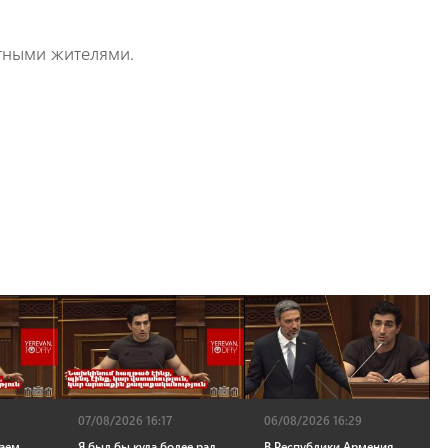
стными жителями.
07/08/2026 16:17
06/08/2026 16:29
даем
Я был бы куда более рад,
В Республики Армения