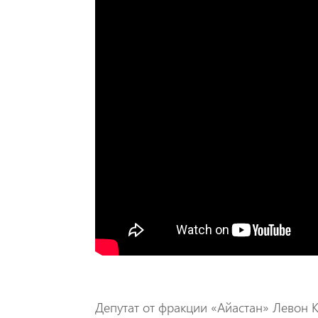
Депутат от фракции «Айастан» Левон К