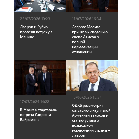
23/07/2026 10:23
17/07/2026 16:34
Лавров и Рубио
Лавров: Москва
провели встречу в
приняла к сведению
Маниле
слова Алиева о
полной
нормализации
отношений
10/06/2026 15:34
17/07/2026 14:22
ОДКБ рассмотрит
В Москве стартовала
ситуацию с неуплатой
встреча Лавров и
Арменией взносов и
Байрамова
статью устава о
возможном
исключении страны –
Лавров