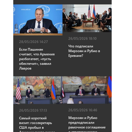
26/05/2026 18:10
28/05/2026 14:27
Что подписали
Если Пашинян
Мирзоян и Рубио в
считает, что Армения
Ереване?
разбогатеет, «пусть
обеспечит», заявил
Лавров
26/05/2026 16:46
26/05/2026 17:13
Мирзоян и Рубио
Самый короткий
предподписали
визит: госсекретарь
рамочное соглашение
США пробыл в
о стратегическом
Армении всего около