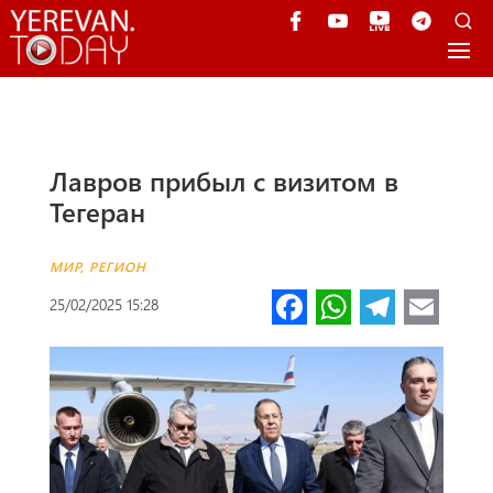
Лавров прибыл с визитом в
Тегеран
МИР
,
РЕГИОН
Fa
W
Te
E
25/02/2025 15:28
ce
h
le
m
b
at
gr
ail
o
s
a
o
A
m
k
p